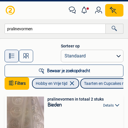
Taarten en Cupcakes maken
Sorteer op
Alle afstanden…
Bewaar je zoekopdracht
Filters
Hobby en Vrije tijd
Taarten en Cupcakes ma
pralinevormen in totaal 2 stuks
Bieden
Details