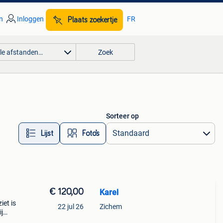
n
Inloggen
FR
Plaats zoekertje
lle afstanden…
Zoek
Sorteer op
Lijst
Foto’s
€ 120,00
Karel
iet is
22 jul 26
Zichem
j