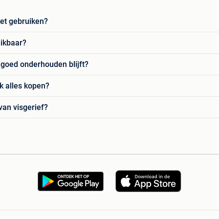
het gebruiken?
hikbaar?
f goed onderhouden blijft?
ik alles kopen?
van visgerief?