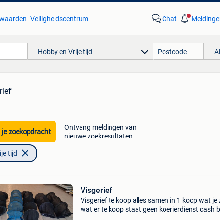
waarden
Veiligheidscentrum
Chat
Meldinge
Hobby en Vrije tijd
A
rief'
Ontvang meldingen van
 je zoekopdracht
nieuwe zoekresultaten
e tijd
Visgerief
Visgerief te koop alles samen in 1 koop wat je z
wat er te koop staat geen koerierdienst cash bi
ophalen