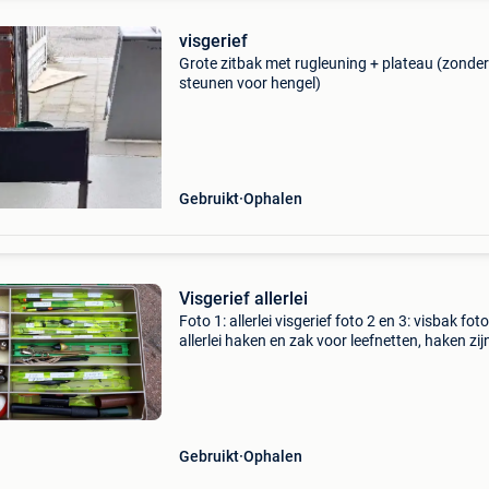
visgerief
Grote zitbak met rugleuning + plateau (zonder
steunen voor hengel)
Gebruikt
Ophalen
Visgerief allerlei
Foto 1: allerlei visgerief foto 2 en 3: visbak foto
allerlei haken en zak voor leefnetten, haken zij
reeds verkocht foto 5 tot 7 visbakje met allerle
lijntjes, loodjes, dobbers enz. Foto 8: bakj
Gebruikt
Ophalen