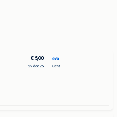
€ 5,00
eva
s
29 dec 25
Gent