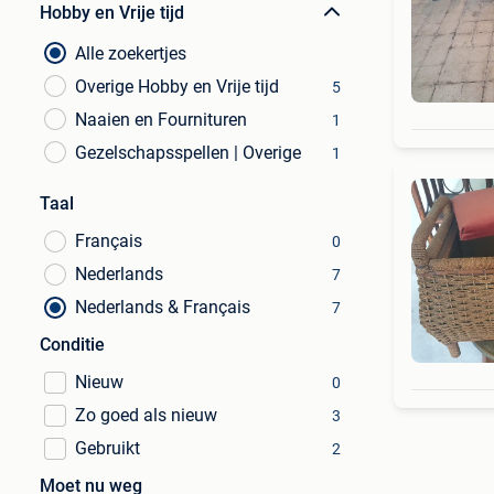
Hobby en Vrije tijd
Alle zoekertjes
Overige Hobby en Vrije tijd
5
Naaien en Fournituren
1
Gezelschapsspellen | Overige
1
Taal
Français
0
Nederlands
7
Nederlands & Français
7
Conditie
Nieuw
0
Zo goed als nieuw
3
Gebruikt
2
Moet nu weg