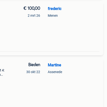
€ 100,00
frederic
2 mrt 26
Menen
Bieden
Martine
t 4:
30 okt 22
Assenede
n
i