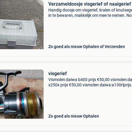
Verzameldoosje visgerief of naaigerief
Handig doosje om visgerief, kralen of knutsege
in te bewaren, makkelijk om mee te nemen. N
nooit gebruikt. Bekijk ook mijn andere
aanbiedingen! Liefst ophalen op afspraak, ges
prijs zonder
Zo goed als nieuw
Ophalen of Verzenden
visgerief
Vismolen:daiwa b400 prijs €50,00 vismolen:d
x250x prijs €50,00 vismolen daiwa:a130rlprijs
€50,00 koffer met allerhande visgerief €100,0
afzonderlijk verkrijgbaar
Zo goed als nieuw
Ophalen