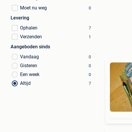
Moet nu weg
0
Levering
Ophalen
7
Verzenden
1
Aangeboden sinds
Vandaag
0
Gisteren
0
Een week
0
Altijd
7