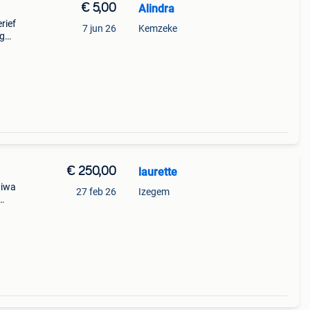
€ 5,00
Alindra
rief
7 jun 26
Kemzeke
og
telde
€ 250,00
laurette
aiwa
27 feb 26
Izegem
0