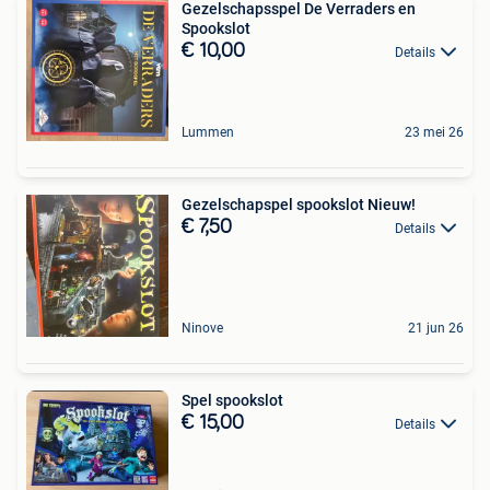
Gezelschapsspel De Verraders en
Spookslot
€ 10,00
Details
Lummen
23 mei 26
Gezelschapspel spookslot Nieuw!
€ 7,50
Details
Ninove
21 jun 26
Spel spookslot
€ 15,00
Details