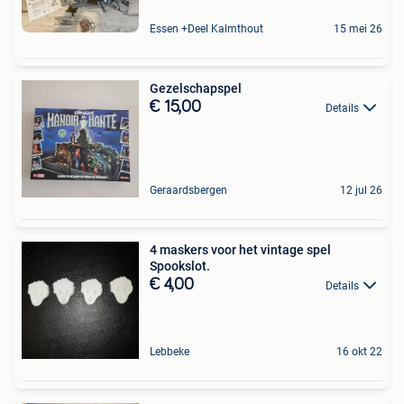
Essen +Deel Kalmthout
15 mei 26
Gezelschapspel
€ 15,00
Details
Geraardsbergen
12 jul 26
4 maskers voor het vintage spel
Spookslot.
€ 4,00
Details
Lebbeke
16 okt 22