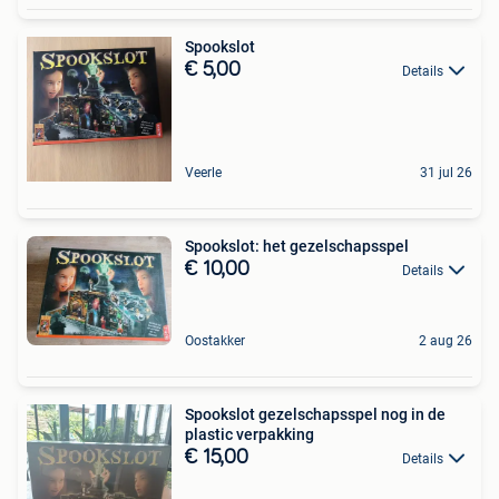
Spookslot
€ 5,00
Details
Veerle
31 jul 26
Spookslot: het gezelschapsspel
€ 10,00
Details
Oostakker
2 aug 26
Spookslot gezelschapsspel nog in de
plastic verpakking
€ 15,00
Details