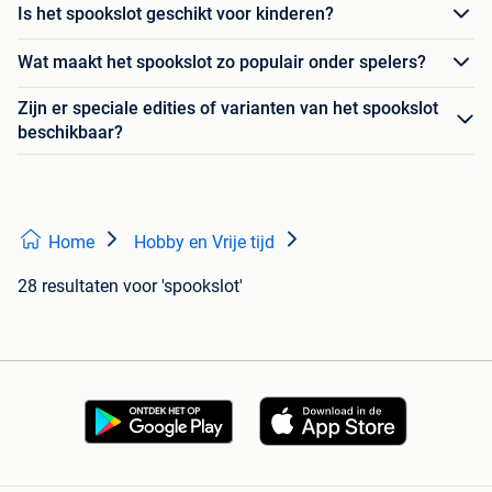
Is het spookslot geschikt voor kinderen?
Wat maakt het spookslot zo populair onder spelers?
Zijn er speciale edities of varianten van het spookslot
beschikbaar?
Home
Hobby en Vrije tijd
28 resultaten
voor 'spookslot'