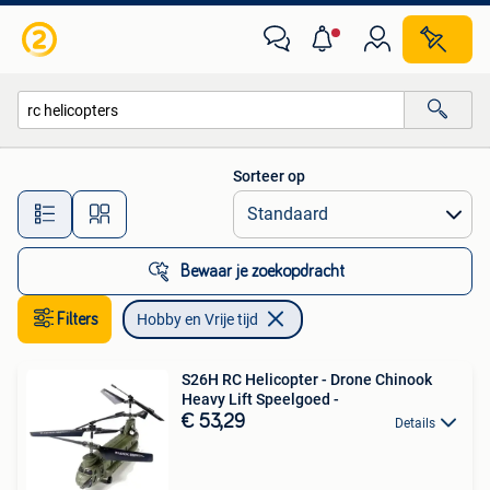
Hobby en Vrije tijd
Sorteer op
Alle afstanden…
Bewaar je zoekopdracht
Filters
Hobby en Vrije tijd
S26H RC Helicopter - Drone Chinook
Heavy Lift Speelgoed -
€ 53,29
Details