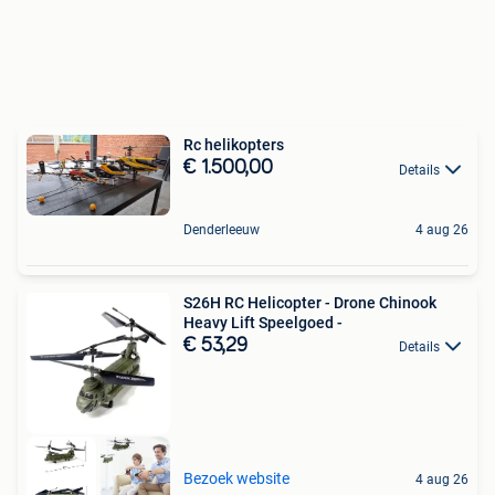
Rc helikopters
€ 1.500,00
Details
Denderleeuw
4 aug 26
S26H RC Helicopter - Drone Chinook
Heavy Lift Speelgoed -
€ 53,29
Details
Bezoek website
4 aug 26