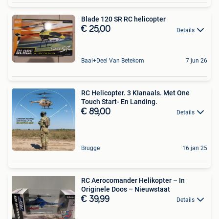
Blade 120 SR RC helicopter
€ 25,00
Details
Baal+Deel Van Betekom
7 jun 26
RC Helicopter. 3 KIanaals. Met One
Touch Start- En Landing.
€ 89,00
Details
Brugge
16 jan 25
RC Aerocomander Helikopter – In
Originele Doos – Nieuwstaat
€ 39,99
Details