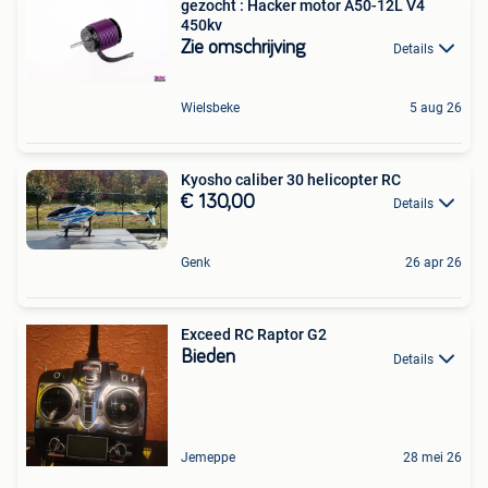
gezocht : Hacker motor A50-12L V4
450kv
Zie omschrijving
Details
Wielsbeke
5 aug 26
Kyosho caliber 30 helicopter RC
€ 130,00
Details
Genk
26 apr 26
Exceed RC Raptor G2
Bieden
Details
Jemeppe
28 mei 26