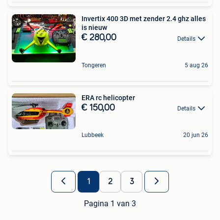
Invertix 400 3D met zender 2.4 ghz alles
is nieuw
€ 280,00
Details
Tongeren
5 aug 26
ERA rc helicopter
€ 150,00
Details
Lubbeek
20 jun 26
1
2
3
Pagina 1 van 3