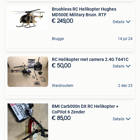
Brushless RC Helikopter Hughes
MD500E Military Bruin. RTF
€ 249,00
Details
Brugge
14 jul 24
RC Helikopter met camera 2.4G T641C
€ 50,00
Details
Walshoutem
2 dec 23
BMI Carb000n DX RC Helikopter +
CoPilot 6 Zender
€ 85,00
Details