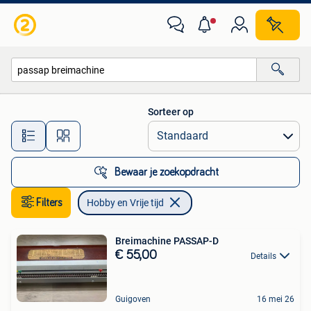
Hobby en Vrije tijd
Sorteer op
Alle afstanden…
Bewaar je zoekopdracht
Filters
Hobby en Vrije tijd
Breimachine PASSAP-D
€ 55,00
Details
Guigoven
16 mei 26