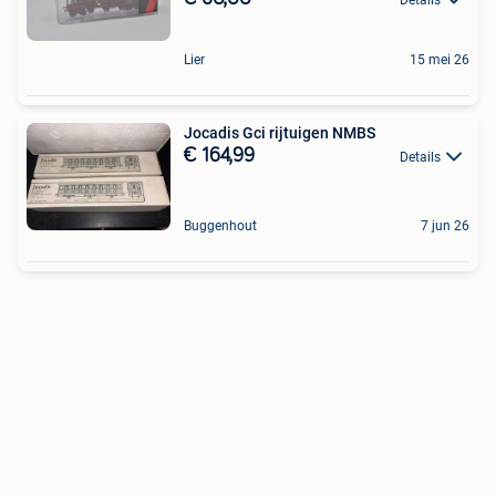
Lier
15 mei 26
Jocadis Gci rijtuigen NMBS
€ 164,99
Details
Buggenhout
7 jun 26