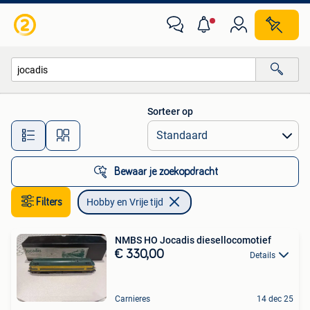
Hobby en Vrije tijd
Sorteer op
Alle afstanden…
Bewaar je zoekopdracht
Filters
Hobby en Vrije tijd
NMBS HO Jocadis diesellocomotief
€ 330,00
Details
Carnieres
14 dec 25