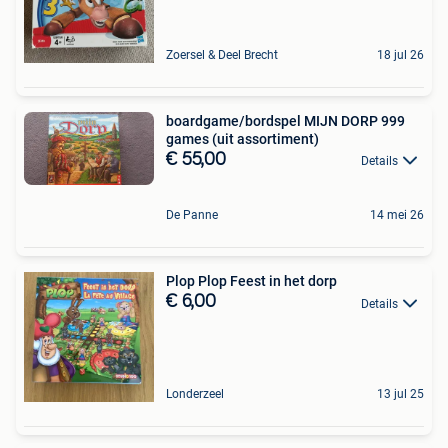
Zoersel & Deel Brecht
18 jul 26
boardgame/bordspel MIJN DORP 999
games (uit assortiment)
€ 55,00
Details
De Panne
14 mei 26
Plop Plop Feest in het dorp
€ 6,00
Details
Londerzeel
13 jul 25