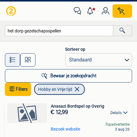
Hobby en Vrije tijd
Sorteer op
Alle afstanden…
Bewaar je zoekopdracht
Filters
Hobby en Vrije tijd
Anasazi Bordspel op Overig
€ 12,99
Details
Topadvertentie
Bezoek website
3 aug 26