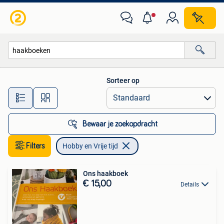
Hobby en Vrije tijd
Sorteer op
Alle afstanden…
Bewaar je zoekopdracht
Filters
Hobby en Vrije tijd
Ons haakboek
€ 15,00
Details