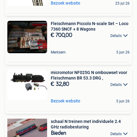
Bezoek website
25 jul 26
Fleischmann Piccolo N-scale Set – Loco
7360 SNCF + 8 Wagons
€ 700,00
Details
Merksem
5 jun 26
micromotor NF025G N ombouwset voor
Fleischmann BR 53.3 DRG ,
€ 32,80
Details
Bezoek website
5 jun 26
schaal N treinen met individuele 2.4
GHz radiobesturing
Bieden
Details