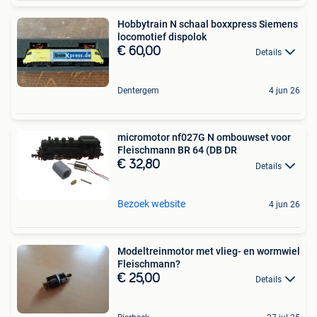
Hobbytrain N schaal boxxpress Siemens
locomotief dispolok
€ 60,00
Details
Dentergem
4 jun 26
micromotor nf027G N ombouwset voor
Fleischmann BR 64 (DB DR
€ 32,80
Details
Bezoek website
4 jun 26
Modeltreinmotor met vlieg- en wormwiel
Fleischmann?
€ 25,00
Details