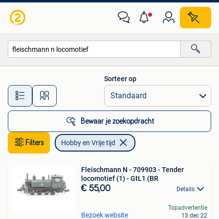
Hobby en Vrije tijd
Sorteer op
Alle afstanden…
Bewaar je zoekopdracht
Filters
Hobby en Vrije tijd
Fleischmann N - 709903 - Tender
locomotief (1) - GtL1 (BR
€ 55,00
Details
Topadvertentie
Bezoek website
13 dec 22