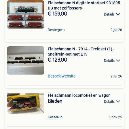
Fleischmann N digitale startset 931895
DB met zelflossers
€ 159,00
Details
Dentergem
9 jul 26
Fleischmann N - 7914 - Treinset (1) -
Sneltrein-set met E19
€ 123,00
Details
Bezoek website
9 jul 26
Fleischmann locomotief en wagon
Bieden
Details
Kessel-Lo
5 nov 25