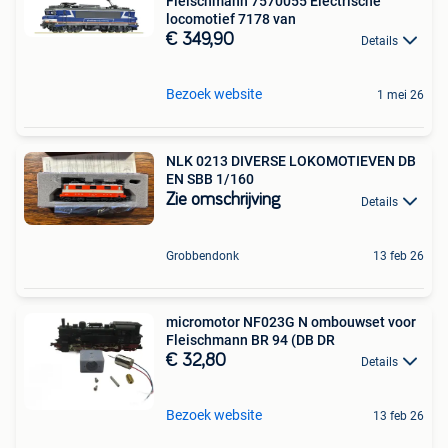
Fleischmann 7570055 Electrische
locomotief 7178 van
€ 349,90
Details
Bezoek website
1 mei 26
NLK 0213 DIVERSE LOKOMOTIEVEN DB
EN SBB 1/160
Zie omschrijving
Details
Grobbendonk
13 feb 26
micromotor NF023G N ombouwset voor
Fleischmann BR 94 (DB DR
€ 32,80
Details
Bezoek website
13 feb 26