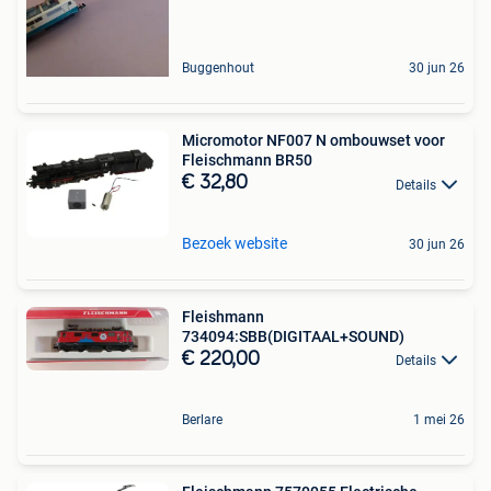
Buggenhout
30 jun 26
Micromotor NF007 N ombouwset voor
Fleischmann BR50
€ 32,80
Details
Bezoek website
30 jun 26
Fleishmann
734094:SBB(DIGITAAL+SOUND)
€ 220,00
Details
Berlare
1 mei 26