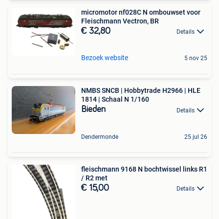
micromotor nf028C N ombouwset voor
Fleischmann Vectron, BR
€ 32,80
Details
Bezoek website
5 nov 25
NMBS SNCB | Hobbytrade H2966 | HLE
1814 | Schaal N 1/160
Bieden
Details
Dendermonde
25 jul 26
fleischmann 9168 N bochtwissel links R1
/ R2 met
€ 15,00
Details