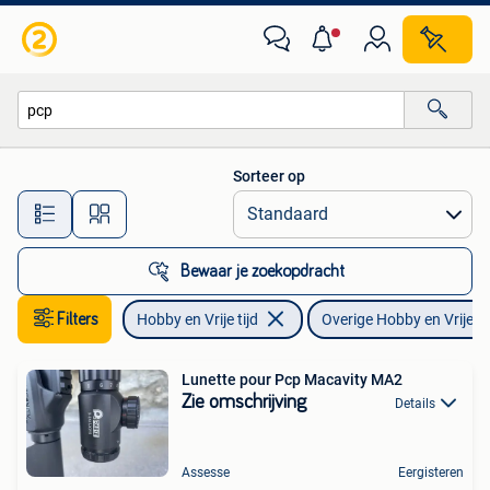
Overige Hobby en Vrije tijd
Sorteer op
Alle afstanden…
Bewaar je zoekopdracht
Filters
Hobby en Vrije tijd
Overige Hobby en Vrije ti
Lunette pour Pcp Macavity MA2
Zie omschrijving
Details
Assesse
Eergisteren