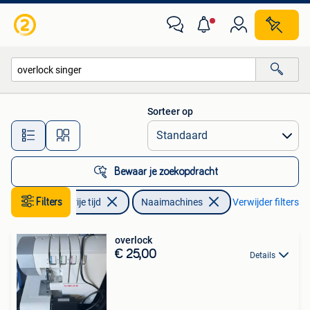
Naaimachines en Toebehoren
Sorteer op
Alle afstanden…
Bewaar je zoekopdracht
Hobby en Vrije tijd
Filters
Naaimachines
Verwijder filters
overlock
€ 25,00
Details