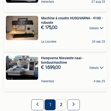
Herentals
27 aug 25
Machine à coudre HUSQVARNA - 4100 -
robuste
€ 175,00
Details
La Louviere
24 sep 25
Husqvarna Nieuwste naai -
borduurmachine
€ 1.699,00
Details
Herentals
4 dec 25
1
2