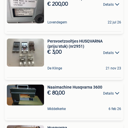
€ 200,00
Details
Lovendegem
22 jul 26
Persvoetzooltjes HUSQVARNA
(prijs/stuk) (nr2951)
€ 3,00
Details
De Klinge
21 nov 23
Naaimachine Husqvarna 3600
€ 80,00
Details
Middelkerke
6 feb 26
Husqvarna