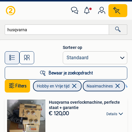
Naaimachines en Toebehoren
Sorteer op
Alle afstanden…
Bewaar je zoekopdracht
Filters
Hobby en Vrije tijd
Naaimachines
Ver
Husqvarna overlockmachine, perfecte
staat + garantie
€ 120,00
Details