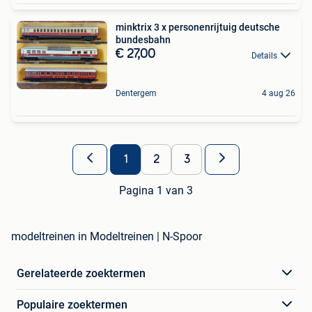
minktrix 3 x personenrijtuig deutsche
bundesbahn
€ 27,00
Details
Dentergem
4 aug 26
1
2
3
Pagina 1 van 3
modeltreinen in Modeltreinen | N-Spoor
Gerelateerde zoektermen
Populaire zoektermen