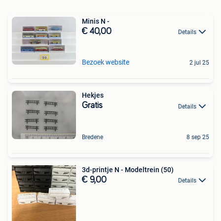
Minis N -
€ 40,00
Details
Bezoek website
2 jul 25
Hekjes
Gratis
Details
Bredene
8 sep 25
3d-printje N - Modeltrein (50)
€ 9,00
Details