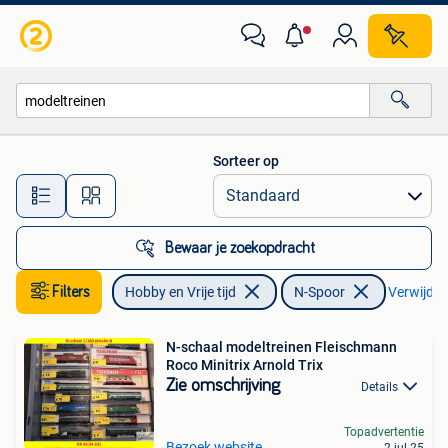
Modeltreinen | N-Spoor
Sorteer op
Alle afstanden…
Bewaar je zoekopdracht
Filters
Hobby en Vrije tijd
N-Spoor
Verwijder 
N-schaal modeltreinen Fleischmann
Roco Minitrix Arnold Trix
Zie omschrijving
Details
Topadvertentie
Bezoek website
2 jul 25