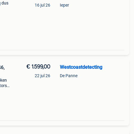
q dus
16 jul 26
Ieper
 van
€ 1.599,00
Westcoastdetecting
S6,
22 jul 26
De Panne
eken
tors
en