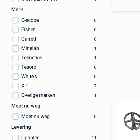
Merk
C-scope
0
Fisher
0
Garrett
0
Minelab
1
Teknetics
1
Tesoro
0
White's
0
XP
7
Overige merken
1
Moet nu weg
Moet nu weg
0
Levering
Ophalen
11