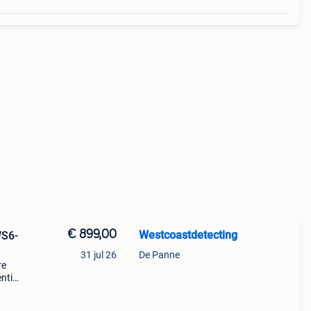
€ 899,00
Westcoastdetecting
WS6-
31 jul 26
De Panne
re
entie
veau