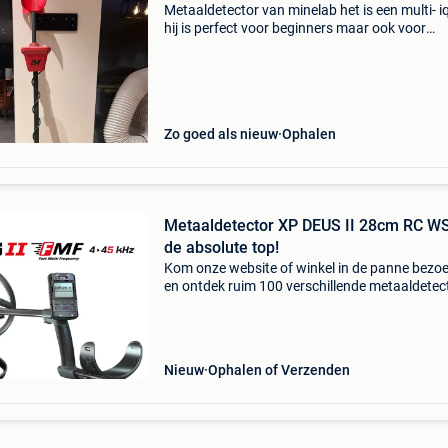
Metaaldetector van minelab het is een multi- i
hij is perfect voor beginners maar ook voor
gevorderde! Ik doe hem weg wegens aankoop
een deus
Zo goed als nieuw
Ophalen
Metaaldetector XP DEUS II 28cm RC W
de absolute top!
Kom onze website of winkel in de panne bezo
en ontdek ruim 100 verschillende metaaldetec
uit voorraad leverbaar!! Xp deus 2 fast multi
frequentie de nieuwste xp deus is echt weer e
revolutie
Nieuw
Ophalen of Verzenden