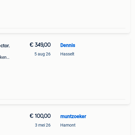
€ 349,00
Dennis
ctor.
5 aug 26
Hasselt
eken
e
ch
€ 100,00
muntzoeker
3 mei 26
Hamont