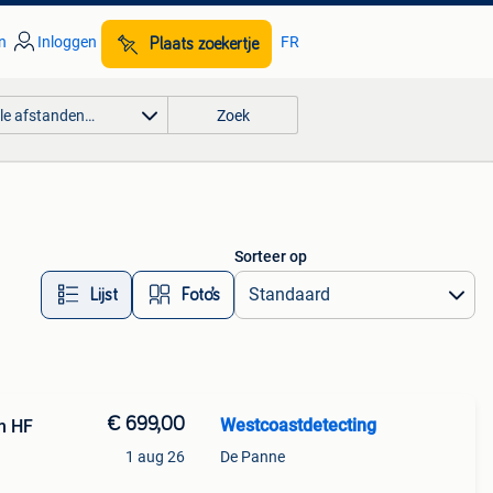
n
Inloggen
FR
Plaats zoekertje
lle afstanden…
Zoek
Sorteer op
Lijst
Foto’s
€ 699,00
Westcoastdetecting
m HF
1 aug 26
De Panne
t,