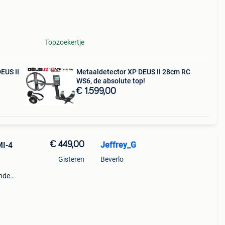
9;n
Topzoekertje
EUS II
Metaaldetector XP DEUS II 28cm RC
WS6, de absolute top!
€ 1.599,00
€ 449,00
Jeffrey_G
MI-4
Gisteren
Beverlo
ende
tor
mi-4