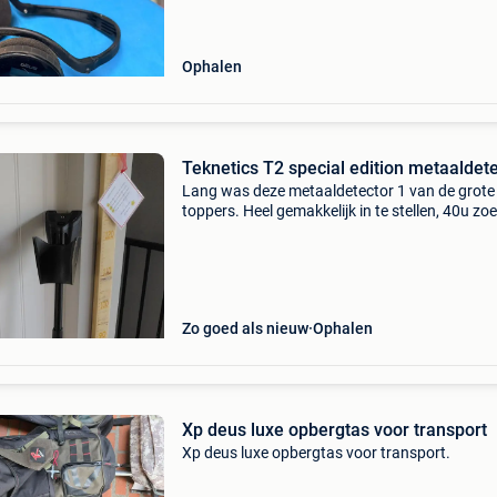
Ophalen
Teknetics T2 special edition metaaldete
Lang was deze metaaldetector 1 van de grote
toppers. Heel gemakkelijk in te stellen, 40u zo
op 4 aa batterijen. Komt met 3 zoekspoelen. D
originele, een grote dubbel d, en een kleine 5in
schijf
Zo goed als nieuw
Ophalen
Xp deus luxe opbergtas voor transport
Xp deus luxe opbergtas voor transport.