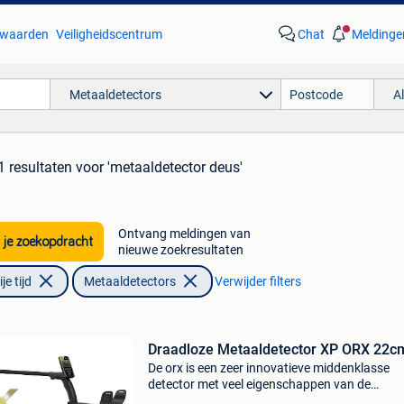
waarden
Veiligheidscentrum
Chat
Meldinge
Metaaldetectors
A
1 resultaten
voor 'metaaldetector deus'
Ontvang meldingen van
 je zoekopdracht
nieuwe zoekresultaten
e tijd
Metaaldetectors
Verwijder filters
Draadloze Metaaldetector XP ORX 22c
De orx is een zeer innovatieve middenklasse
detector met veel eigenschappen van de
legendariche deus. Deze detector is uiterst lich