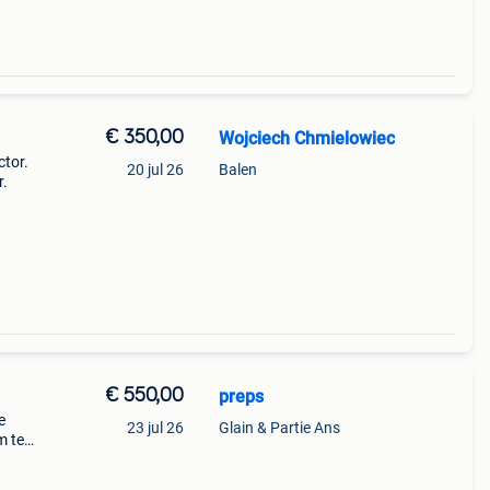
€ 350,00
Wojciech Chmielowiec
ctor.
20 jul 26
Balen
r.
€ 550,00
preps
e
23 jul 26
Glain & Partie Ans
m te