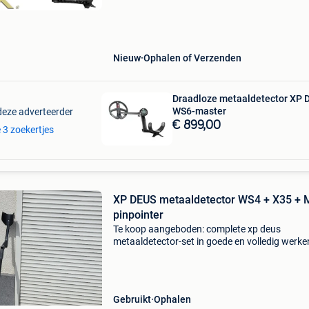
draadloos en zeer eenvoudig in gebruik. Z&#3
multifrequenti
Nieuw
Ophalen of Verzenden
Draadloze metaaldetector XP D
WS6-master
deze adverteerder
€ 899,00
e 3 zoekertjes
XP DEUS metaaldetector WS4 + X35 + 
pinpointer
Te koop aangeboden: complete xp deus
metaaldetector-set in goede en volledig werk
staat. De set bestaat uit: xp deus metaaldetec
ws4-bediening/koptelefoon x35 zoekschijf xp 
pinpointer hols
Gebruikt
Ophalen