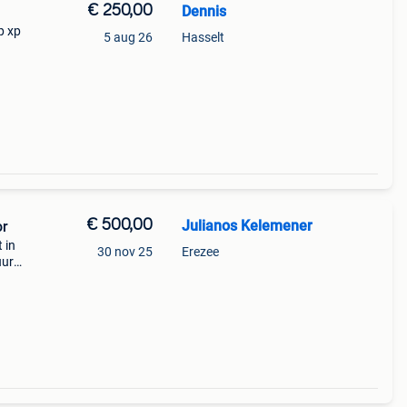
€ 250,00
Dennis
p xp
5 aug 26
Hasselt
 top.
de
€ 500,00
Julianos Kelemener
or
 in
30 nov 25
Erezee
uur
k