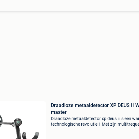
Draadloze metaaldetector XP DEUS II 
master
Draadloze metaaldetector xp deus ii is een wa
technologische revolutie!! Met zijn multitrequ
technologie is deze inzetbaar in de moeilijkste
omstandigheden. Heeft hetzelfde prestatieni