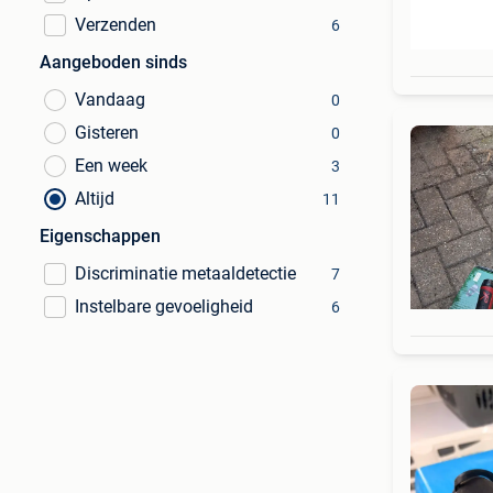
Verzenden
6
Aangeboden sinds
Vandaag
0
Gisteren
0
Een week
3
Altijd
11
Eigenschappen
Discriminatie metaaldetectie
7
Instelbare gevoeligheid
6