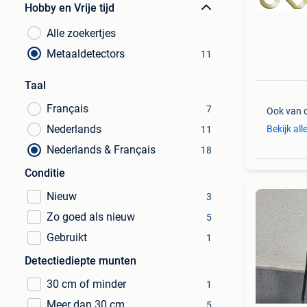
Hobby en Vrije tijd
Alle zoekertjes
Metaaldetectors
11
Taal
Français
7
Ook van 
Nederlands
Bekijk all
11
Nederlands & Français
18
Conditie
Nieuw
3
Zo goed als nieuw
5
Gebruikt
1
Detectiediepte munten
30 cm of minder
1
Meer dan 30 cm
5