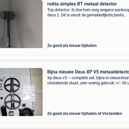
nokta simplex BT metaal detector
Top detector. Ik doe hem weg wegens aankoo
deus 2. Dit is veruit de gemakkelijkste,beste
detector die ik al heb gehad. Batterij is nog tip
Kan koppelen met bluetooth. In mijn ogen op 
velds
Zo goed als nieuw
Ophalen
Bijna nieuwe Deus XP V5 metaaldetect
Xp deus v5 — complete set, bijna in nieuwstaat
uitstekende staat, zeer weinig gebruik: +/- 30 
gebruik draadloze koptelefoon: < 1 uur gebrui
(schermbeschermer intact) bijgewerkte
afstandsbed
Zo goed als nieuw
Ophalen of Verzenden