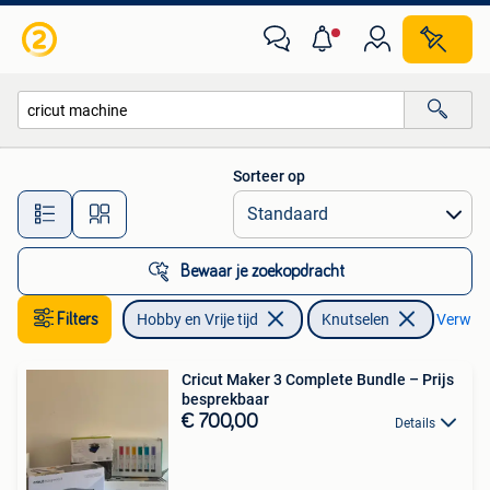
Knutselen
Sorteer op
Alle afstanden…
Bewaar je zoekopdracht
Filters
Hobby en Vrije tijd
Knutselen
Verwijde
Cricut Maker 3 Complete Bundle – Prijs
besprekbaar
€ 700,00
Details