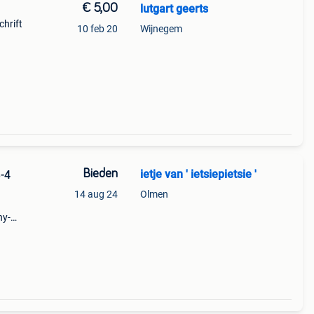
€ 5,00
lutgart geerts
chrift
10 feb 20
Wijnegem
Bieden
ietje van ' ietsiepietsie '
3-4
14 aug 24
Olmen
ny-
,