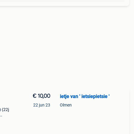
€ 10,00
ietje van ' ietsiepietsie '
22 jun 23
Olmen
) (22j
ten.