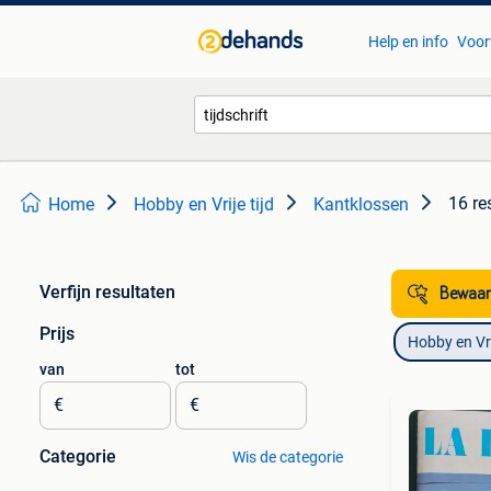
Help en info
Voor
16 re
Home
Hobby en Vrije tijd
Kantklossen
Verfijn resultaten
Bewaar
Prijs
Hobby en Vrij
van
tot
€
€
Categorie
Wis de categorie