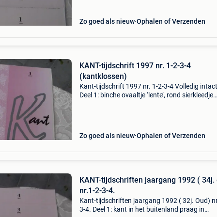
Zo goed als nieuw
Ophalen of Verzenden
KANT-tijdschrift 1997 nr. 1-2-3-4
(kantklossen)
Kant-tijdschrift 1997 nr. 1-2-3-4 Volledig intact
Deel 1: binche ovaaltje ‘lente’, rond sierkleedje
geklost in bloemwerk techniek, berenfestijn, rij
kantje, hoek voor een servet geklost in rococ
Zo goed als nieuw
Ophalen of Verzenden
KANT-tijdschriften jaargang 1992 ( 34j.
nr.1-2-3-4.
Kant-tijdschriften jaargang 1992 ( 32j. Oud) nr
3-4. Deel 1: kant in het buitenland praag in