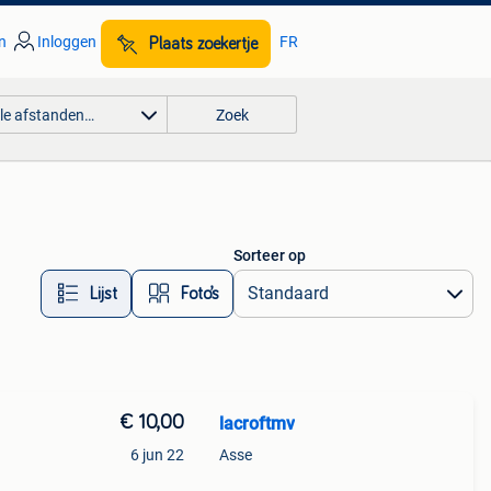
n
Inloggen
FR
Plaats zoekertje
lle afstanden…
Zoek
Sorteer op
Lijst
Foto’s
€ 10,00
lacroftmv
6 jun 22
Asse