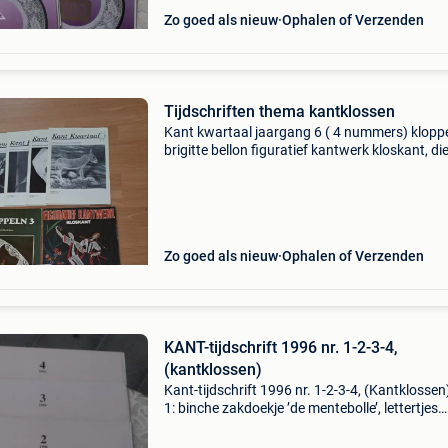
Zo goed als nieuw
Ophalen of Verzenden
Tijdschriften thema kantklossen
Kant kwartaal jaargang 6 ( 4 nummers) kloppe
brigitte bellon figuratief kantwerk kloskant, di
masche ingebonden fotocopies kantkwartaal
jaargang 9, 1 3 en 4 jaargang 10 wysiwyg
Zo goed als nieuw
Ophalen of Verzenden
KANT-tijdschrift 1996 nr. 1-2-3-4,
(kantklossen)
Kant-tijdschrift 1996 nr. 1-2-3-4, (Kantklossen
1: binche zakdoekje ’de mentebolle’, lettertjes
(vervolg), bloem, bloempot in brugs bloemwer
vlaanderse kant, ovaal in brugs bloemwerk ‘de