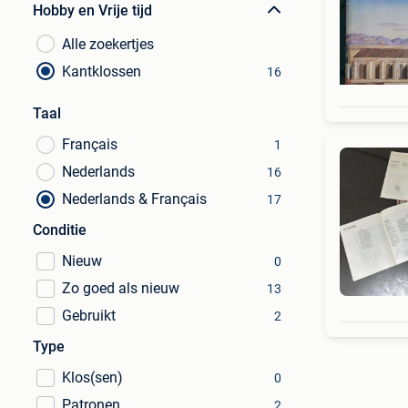
Hobby en Vrije tijd
Alle zoekertjes
Kantklossen
16
Taal
Français
1
Nederlands
16
Nederlands & Français
17
Conditie
Nieuw
0
Zo goed als nieuw
13
Gebruikt
2
Type
Klos(sen)
0
Patronen
2