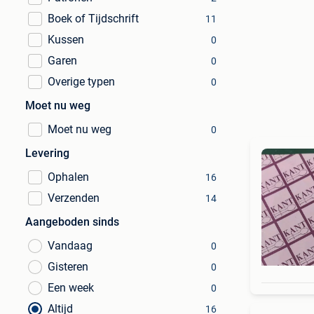
Boek of Tijdschrift
11
Kussen
0
Garen
0
Overige typen
0
Moet nu weg
Moet nu weg
0
Levering
Ophalen
16
Verzenden
14
Aangeboden sinds
Vandaag
0
Gisteren
0
Een week
0
Altijd
16