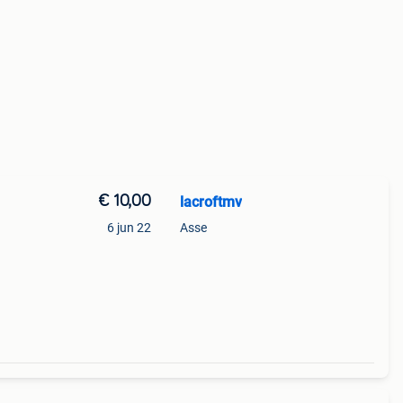
€ 10,00
lacroftmv
6 jun 22
Asse