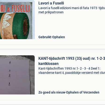
Lavori a Fuselli
Lavori a fuselli edizioni mani di fata 1973 tijds
met prikpatronen
Gebruikt
Ophalen
KANT-tijdschrift 1993 (33j oud) nr. 1-2-
kantklossen
Kant-tijdschriften 1993 nr.1- 2 - 3 - 4 Deel 1:
vlaanderse kant ii, paasklokje versierd met clu
kantje, stropkant, brugs bloemwerk, bloem,
horoscoopteken boogschutter, russische kant
trouwkledij ge
Zo goed als nieuw
Ophalen of Verzenden