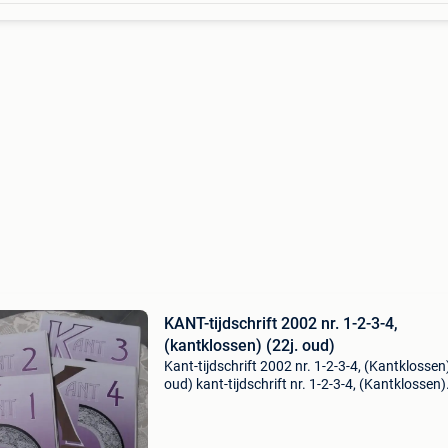
KANT-tijdschrift 2002 nr. 1-2-3-4,
(kantklossen) (22j. oud)
Kant-tijdschrift 2002 nr. 1-2-3-4, (Kantklossen
oud) kant-tijdschrift nr. 1-2-3-4, (Kantklossen)
jaargang is j.oud en nog mooi intact, niet
geschreven in deze driemaandelijkse tijdschrif
Dee