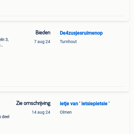
Bieden
De4zusjesruimenop
ln 3,
7 aug 24
Turnhout
e
 2
Zie omschrijving
ietje van ' ietsiepietsie '
14 aug 24
Olmen
) deel
k,
 lente