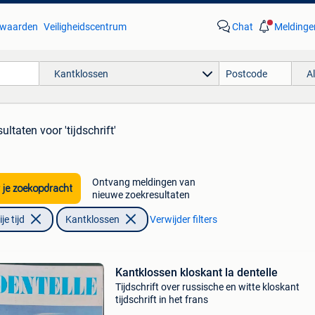
waarden
Veiligheidscentrum
Chat
Meldinge
Kantklossen
A
sultaten
voor 'tijdschrift'
Ontvang meldingen van
 je zoekopdracht
nieuwe zoekresultaten
e tijd
Kantklossen
Verwijder filters
Kantklossen kloskant la dentelle
Tijdschrift over russische en witte kloskant
tijdschrift in het frans