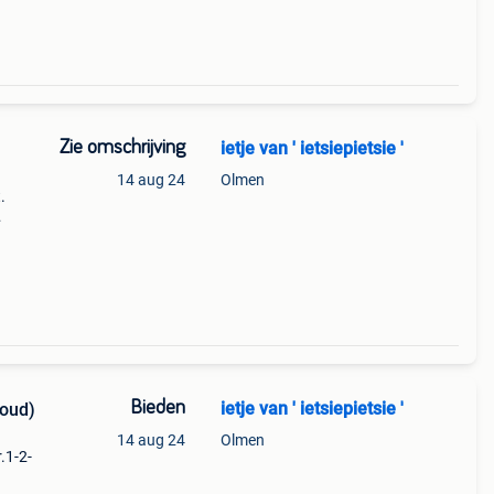
Zie omschrijving
ietje van ' ietsiepietsie '
14 aug 24
Olmen
.
selse
Bieden
ietje van ' ietsiepietsie '
 oud)
14 aug 24
Olmen
.1-2-