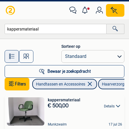
Uiterlijk | Haarverzorging
Sorteer op
Alle afstanden…
Bewaar je zoekopdracht
Filters
Handtassen en Accessoires
Haarverzorgin
kappersmateriaal
€ 500,00
Details
Munkzwalm
17 jul 26