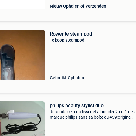
Nieuw
Ophalen of Verzenden
Rowente steampod
Te koop steampod
Gebruikt
Ophalen
philips beauty stylist duo
Je vends ce fer à lisser et à boucler 2-en-1 de l
marque philips sans sa boîte d&#39;origine
fonctionnel, en parfait état remise en mains
propres ou envoi rapide et soigné