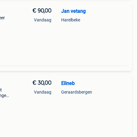
€ 90,00
Jan vetang
eer
Vandaag
Harelbeke
meer
€ 30,00
Elineb
t
Vandaag
Geraardsbergen
engen.
heb