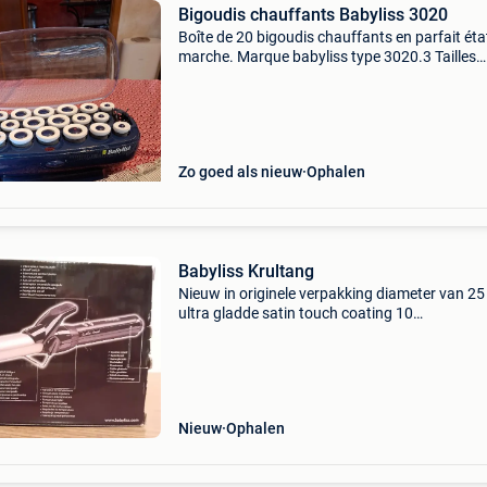
Bigoudis chauffants Babyliss 3020
Boîte de 20 bigoudis chauffants en parfait éta
marche. Marque babyliss type 3020.3 Tailles
différentes avec mide d&#39;emploi et pinces.
Coffret complet très peu servi.
Zo goed als nieuw
Ophalen
Babyliss Krultang
Nieuw in originele verpakking diameter van 2
ultra gladde satin touch coating 10
temperatuurinstellingen: 110°c-180°c binnen 
seconden op temperatuur geïntegreerd stand
1,8m meedraaiend snoe
Nieuw
Ophalen