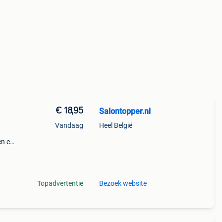
€ 18,95
Salontopper.nl
Vandaag
Heel België
en en
rmen
eat
Topadvertentie
Bezoek website