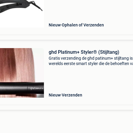
verwarmingsplaat, ptc-verwarmingselement 2
traps temper
Nieuw
Ophalen of Verzenden
ghd Platinum+ Styler® (Stijltang)
Gratis verzending de ghd patinum+ stijltang is 
werelds eerste smart styler die de behoeften 
jouw haar voorspelt. Dit doet de stijltang
doormiddel van de baanbrekende ultra-zone
technologie.
Nieuw
Verzenden