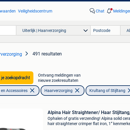
waarden
Veiligheidscentrum
Chat
Meldinge
Uiterlijk | Haarverzorging
A
491 resultaten
arverzorging
Ontvang meldingen van
 je zoekopdracht
nieuwe zoekresultaten
en Accessoires
Haarverzorging
Krultang of Stijltang
Alpina Hair Straightener/ Haar Stijltang
Ophalen of gratis verzending! Alpina solid cer
hair straightener crimper flat iron, 1” kenmerk
solide keramische krimptang 30w keramische