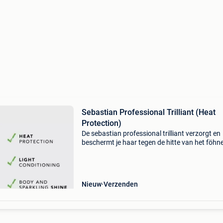
Sebastian Professional Trilliant (Heat
Protection)
De sebastian professional trilliant verzorgt en
beschermt je haar tegen de hitte van het föhn
het stylen met de stijltang. Naast het besche
tegen hitte doet de trilliant meer dan dat: de h
Nieuw
Verzenden