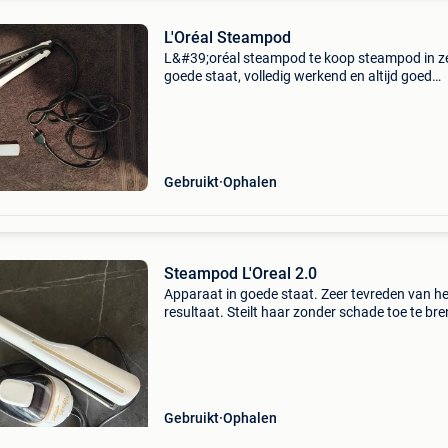
L'Oréal Steampod
L&#39;oréal steampod te koop steampod in z
goede staat, volledig werkend en altijd goed
onderhouden. Wordt verkocht omdat hij niet 
gebruikt wordt. Bij interesse, stuur gerust een
bericht.
Gebruikt
Ophalen
Steampod L'Oreal 2.0
Apparaat in goede staat. Zeer tevreden van he
resultaat. Steilt haar zonder schade toe te br
Ik verkoop het aangezien ik een ander model 
aangekocht.
Gebruikt
Ophalen