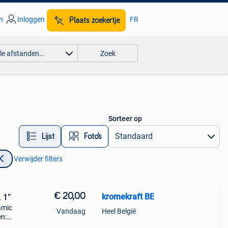
n
Inloggen
FR
Plaats zoekertje
lle afstanden…
Zoek
Sorteer op
Lijst
Foto’s
Verwijder filters
€ 20,00
kromekraft BE
, 1”
amic
Vandaag
Heel België
en: