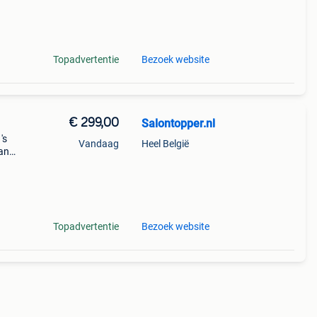
-
Topadvertentie
Bezoek website
€ 299,00
Salontopper.nl
's
Vandaag
Heel België
van
Topadvertentie
Bezoek website