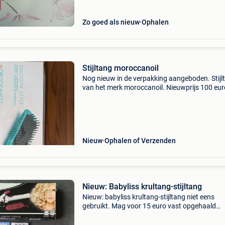
Zo goed als nieuw
Ophalen
Stijltang moroccanoil
Nog nieuw in de verpakking aangeboden. Stijl
van het merk moroccanoil. Nieuwprijs 100 eur
Nooit gebruikt wegens aankoop dyson.
Nieuw
Ophalen of Verzenden
Nieuw: Babyliss krultang-stijltang
Nieuw: babyliss krultang-stijltang niet eens
gebruikt. Mag voor 15 euro vast opgehaald
worden. Verzendkosten 6,50 euro naar
postkantoor en 8 euro naar huisadres