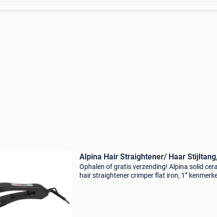
Alpina Hair Straightener/ Haar Stijltang
Ophalen of gratis verzending! Alpina solid cer
hair straightener crimper flat iron, 1” kenmerk
solide keramische krimptang 30w keramische
verwarmingsplaat, ptc-verwarmingselement 2
traps temper