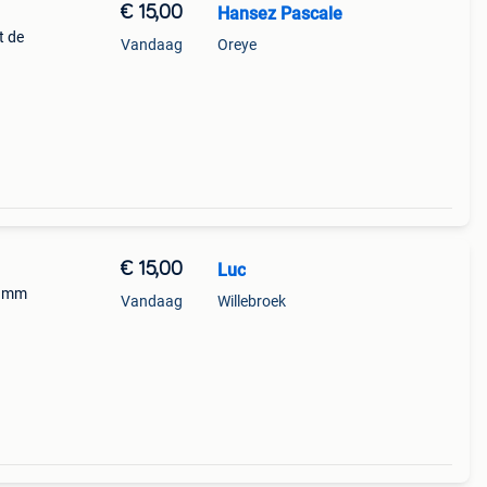
€ 15,00
Hansez Pascale
t de
Vandaag
Oreye
€ 15,00
Luc
5 mm
Vandaag
Willebroek
60
aard