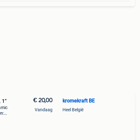
€ 20,00
kromekraft BE
, 1”
amic
Vandaag
Heel België
en:
-