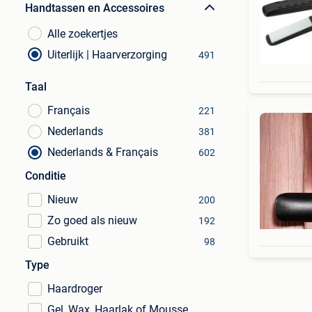
Handtassen en Accessoires
Alle zoekertjes
Uiterlijk | Haarverzorging
491
Taal
Français
221
Nederlands
381
Nederlands & Français
602
Conditie
Nieuw
200
Zo goed als nieuw
192
Gebruikt
98
Type
Haardroger
Gel, Wax, Haarlak of Mousse