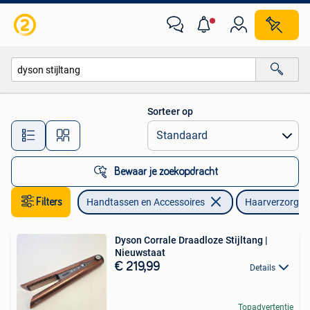
Uiterlijk | Haarverzorging
Sorteer op
Alle afstanden…
Bewaar je zoekopdracht
Filters
Handtassen en Accessoires
Haarverzorgin
Dyson Corrale Draadloze Stijltang |
Nieuwstaat
€ 219,99
Details
Topadvertentie