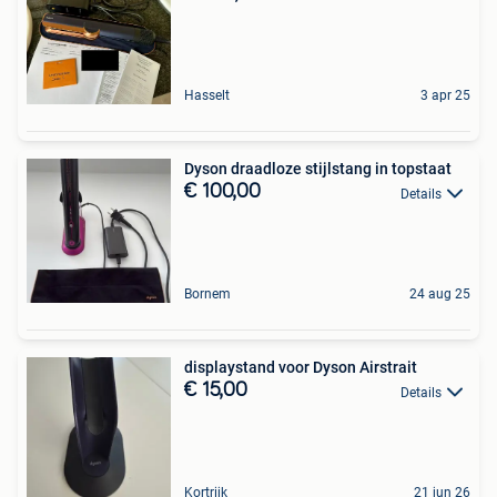
Hasselt
3 apr 25
Dyson draadloze stijlstang in topstaat
€ 100,00
Details
Bornem
24 aug 25
displaystand voor Dyson Airstrait
€ 15,00
Details
Kortrijk
21 jun 26