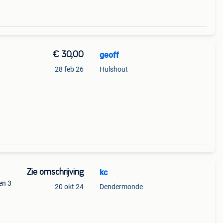
€ 30,00
geoff
28 feb 26
Hulshout
Zie omschrijving
kc
en 3
20 okt 24
Dendermonde