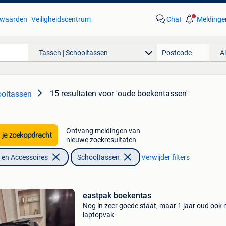
waarden
Veiligheidscentrum
Chat
Meldinge
Tassen | Schooltassen
A
15 resultaten
voor 'oude boekentassen'
ooltassen
Ontvang meldingen van
 je zoekopdracht
nieuwe zoekresultaten
en Accessoires
Schooltassen
Verwijder filters
eastpak boekentas
Nog in zeer goede staat, maar 1 jaar oud ook
laptopvak