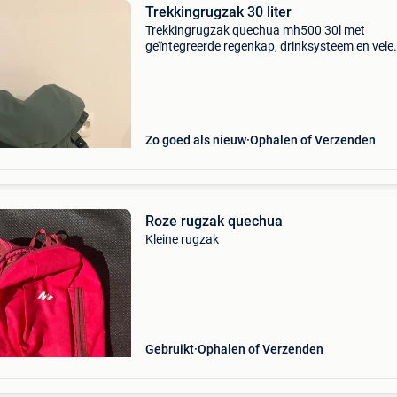
Trekkingrugzak 30 liter
Trekkingrugzak quechua mh500 30l met
geïntegreerde regenkap, drinksysteem en vele
handige opbergvakken. In perfecte staat! Te 
wegens aanschaf groter model. Nieuwprijs €7
Mag weg voor &euro
Zo goed als nieuw
Ophalen of Verzenden
Roze rugzak quechua
Kleine rugzak
Gebruikt
Ophalen of Verzenden