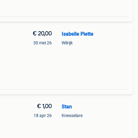
€ 20,00
Isabelle Piette
30 mei 26
Wilrijk
 is
keer
€ 1,00
Stan
18 apr 26
Knesselare