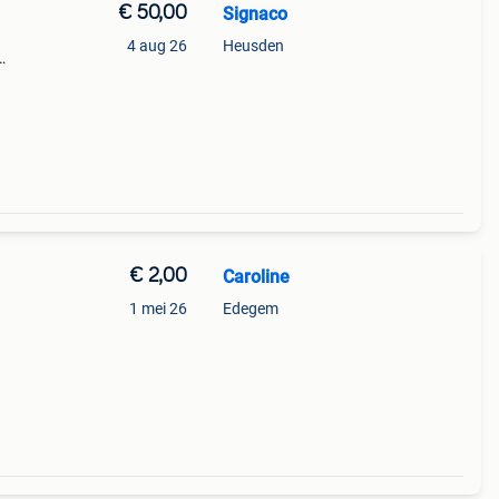
€ 50,00
Signaco
4 aug 26
Heusden
koop
0.
€ 2,00
Caroline
1 mei 26
Edegem