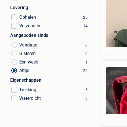
Levering
Ophalen
25
Verzenden
14
Aangeboden sinds
Vandaag
0
Gisteren
0
Een week
1
Altijd
26
Eigenschappen
Trekking
5
Waterdicht
3