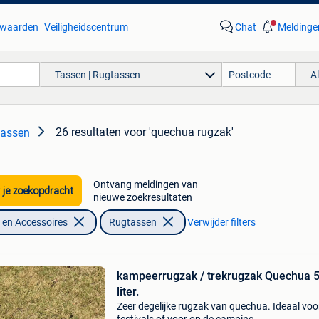
waarden
Veiligheidscentrum
Chat
Meldinge
Tassen | Rugtassen
A
26 resultaten
voor 'quechua rugzak'
tassen
Ontvang meldingen van
 je zoekopdracht
nieuwe zoekresultaten
en Accessoires
Rugtassen
Verwijder filters
kampeerrugzak / trekrugzak Quechua 
liter.
Zeer degelijke rugzak van quechua. Ideaal voo