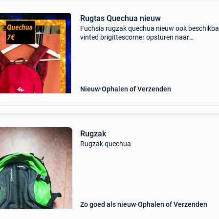
Rugtas Quechua nieuw
Fuchsia rugzak quechua nieuw ook beschikba
vinted brigittescorner opsturen naar
bpostpunt,vinted go,mondial’relay
Nieuw
Ophalen of Verzenden
Rugzak
Rugzak quechua
Zo goed als nieuw
Ophalen of Verzenden