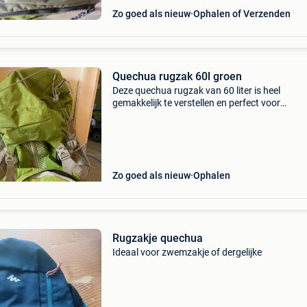
Zo goed als nieuw
Ophalen of Verzenden
Quechua rugzak 60l groen
Deze quechua rugzak van 60 liter is heel
gemakkelijk te verstellen en perfect voor
bergtochten van een paar dagen. Deze rugzak
gebruiksvriendelijk en comfortabel. Slechts 1 
gebruikt voor een v
Zo goed als nieuw
Ophalen
Rugzakje quechua
Ideaal voor zwemzakje of dergelijke