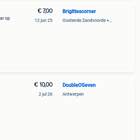
€ 7,00
Brigittescorner
ar op
12 jun 25
Oostende Zandvoorde +Oostende
€ 10,00
DoubleOSeven
2 jul 26
Antwerpen