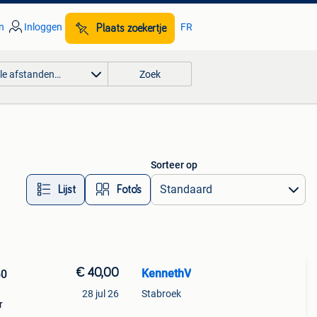
n
Inloggen
FR
Plaats zoekertje
lle afstanden…
Zoek
Sorteer op
Lijst
Foto’s
€ 40,00
KennethV
50
28 jul 26
Stabroek
r