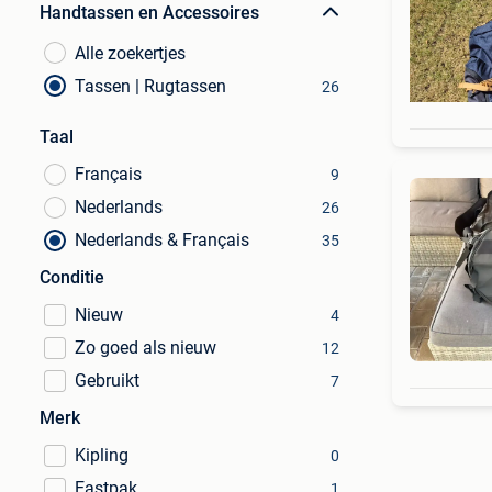
Handtassen en Accessoires
Alle zoekertjes
Tassen | Rugtassen
26
Taal
Français
9
Nederlands
26
Nederlands & Français
35
Conditie
Nieuw
4
Zo goed als nieuw
12
Gebruikt
7
Merk
Kipling
0
Eastpak
1