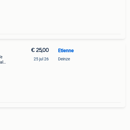
€ 25,00
Etienne
Te
25 jul 26
Deinze
al