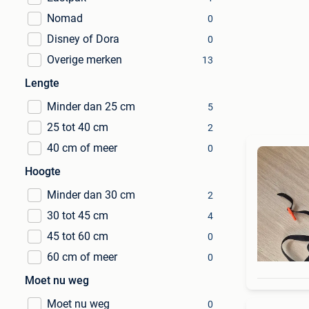
Nomad
0
Disney of Dora
0
Overige merken
13
Lengte
Minder dan 25 cm
5
25 tot 40 cm
2
40 cm of meer
0
Hoogte
Minder dan 30 cm
2
30 tot 45 cm
4
45 tot 60 cm
0
60 cm of meer
0
Moet nu weg
Moet nu weg
0