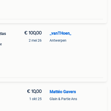
€ 100,00
_vanTHoen_
gtas
2 mei 26
Antwerpen
we
€ 10,00
Mattéo Gavers
1 okt 25
Glain & Partie Ans