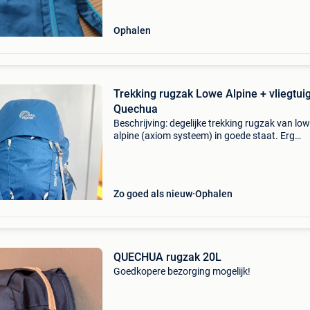
Ophalen
Trekking rugzak Lowe Alpine + vliegtui
Quechua
Beschrijving: degelijke trekking rugzak van lo
alpine (axiom systeem) in goede staat. Erg
comfortabel draagsysteem, ideaal voor hikes,
reizen of backpacken. Inclusief quechua
vliegtuigtas / transpor
Zo goed als nieuw
Ophalen
QUECHUA rugzak 20L
Goedkopere bezorging mogelijk!