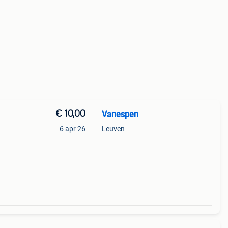
€ 10,00
Vanespen
6 apr 26
Leuven