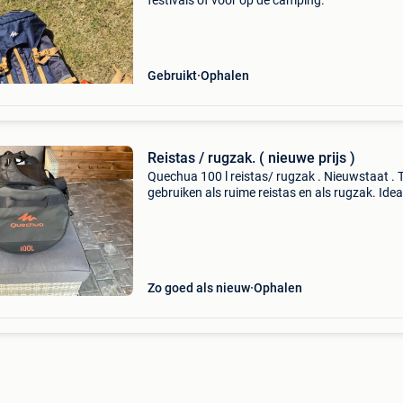
festivals of voor op de camping.
Gebruikt
Ophalen
Reistas / rugzak. ( nieuwe prijs )
Quechua 100 l reistas/ rugzak . Nieuwstaat . 
gebruiken als ruime reistas en als rugzak. Idea
voor kamperen, reizen of trekking.
Zo goed als nieuw
Ophalen