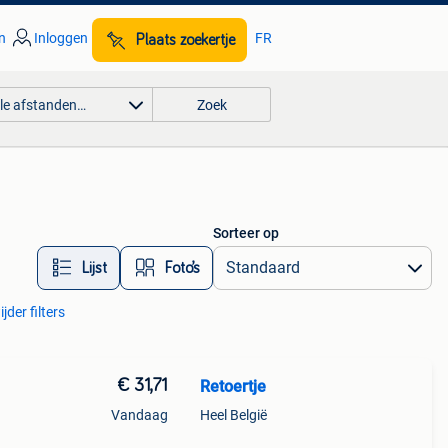
n
Inloggen
FR
Plaats zoekertje
lle afstanden…
Zoek
Sorteer op
Lijst
Foto’s
jder filters
€ 31,71
Retoertje
Vandaag
Heel België