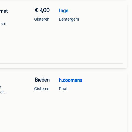
€ 4,00
Inge
 met
Gisteren
Dentergem
 gsm
Bieden
h.coomans
,
Gisteren
Paal
der