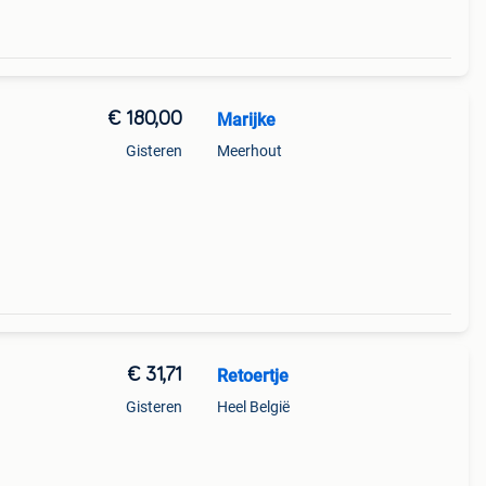
€ 180,00
Marijke
Gisteren
Meerhout
wen.
€ 31,71
Retoertje
Gisteren
Heel België
zij
ugzak