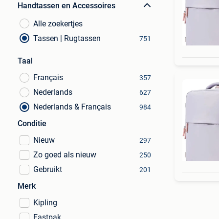
Handtassen en Accessoires
Alle zoekertjes
Tassen | Rugtassen
751
Taal
Français
357
Nederlands
627
Nederlands & Français
984
Conditie
Nieuw
297
Zo goed als nieuw
250
Gebruikt
201
Merk
Kipling
Eastpak