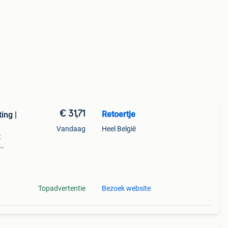
€ 31,71
Retoertje
ing |
Vandaag
Heel België
t
tieme
Topadvertentie
Bezoek website