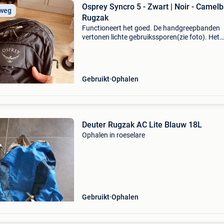
Osprey Syncro 5 - Zwart | Noir - Camel
 weg
Rugzak
Functioneert het goed. De handgreepbanden
vertonen lichte gebruikssporen(zie foto). Het
watersysteem (1.5 Liter) werkt perfect; de
waterslang is alleen wat donkerder geworden
wegens de zon.
Gebruikt
Ophalen
Deuter Rugzak AC Lite Blauw 18L
Ophalen in roeselare
Gebruikt
Ophalen