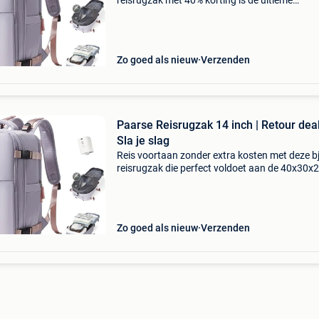
reisrugzak met 40% korting is de ultieme
handbagage voor jouw volgende citytrip. Dank
het ingebouwde vacuumsysteem is deze reisr
het wapen tegen du
Zo goed als nieuw
Verzenden
Paarse Reisrugzak 14 inch | Retour deal
Sla je slag
Reis voortaan zonder extra kosten met deze bj
reisrugzak die perfect voldoet aan de 40x30x
eisen van ryanair. Pak deze kans en scoor dit
exemplaar nu met een waanzinnige korting v
40%! Deze
Zo goed als nieuw
Verzenden