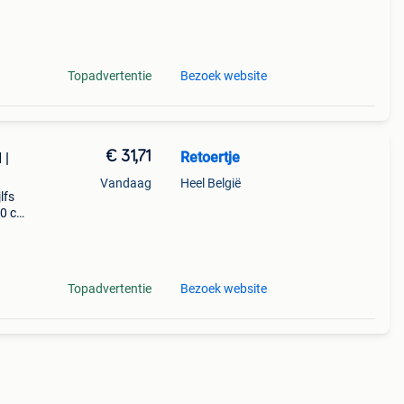
zij
ugzak
Topadvertentie
Bezoek website
€ 31,71
Retoertje
 |
Vandaag
Heel België
lfs
20 cm
an
Topadvertentie
Bezoek website