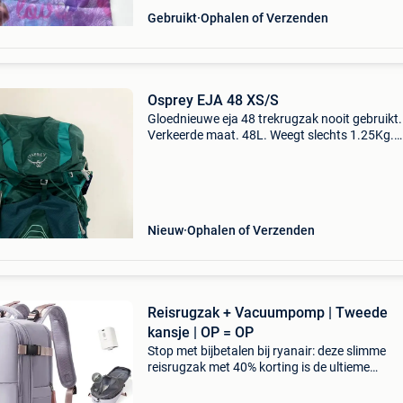
Gebruikt
Ophalen of Verzenden
Osprey EJA 48 XS/S
Gloednieuwe eja 48 trekrugzak nooit gebruikt.
Verkeerde maat. 48L. Weegt slechts 1.25Kg.
Volledig instelbaar. Specifiek model voor vrou
Nieuw
Ophalen of Verzenden
Reisrugzak + Vacuumpomp | Tweede
kansje | OP = OP
Stop met bijbetalen bij ryanair: deze slimme
reisrugzak met 40% korting is de ultieme
handbagage voor jouw volgende citytrip. Dank
het ingebouwde vacuumsysteem is deze reisr