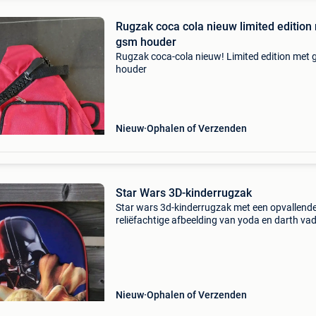
Rugzak coca cola nieuw limited edition
gsm houder
Rugzak coca-cola nieuw! Limited edition met
houder
Nieuw
Ophalen of Verzenden
Star Wars 3D-kinderrugzak
Star wars 3d-kinderrugzak met een opvallende
reliëfachtige afbeelding van yoda en darth va
design: een zwarte rugzak afgewerkt met een
herkenbare rode bies aan de randen. Het
voorpaneel is gemaakt
Nieuw
Ophalen of Verzenden