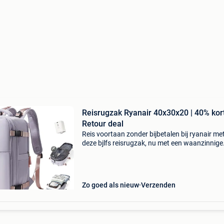
Reisrugzak Ryanair 40x30x20 | 40% kort
Retour deal
Reis voortaan zonder bijbetalen bij ryanair me
deze bjlfs reisrugzak, nu met een waanzinnige
korting van 40% voor de snelle beslisser. Deze
handige reisrugzak van 40x30x20 cm is de ul
oplossing
Zo goed als nieuw
Verzenden