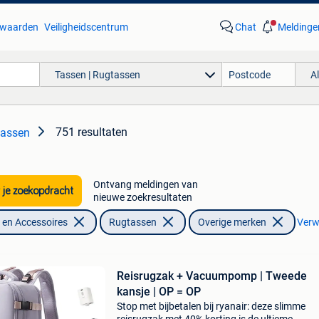
waarden
Veiligheidscentrum
Chat
Meldinge
Tassen | Rugtassen
A
751 resultaten
tassen
Ontvang meldingen van
 je zoekopdracht
nieuwe zoekresultaten
en Accessoires
Rugtassen
Overige merken
Verwi
Reisrugzak + Vacuumpomp | Tweede
kansje | OP = OP
Stop met bijbetalen bij ryanair: deze slimme