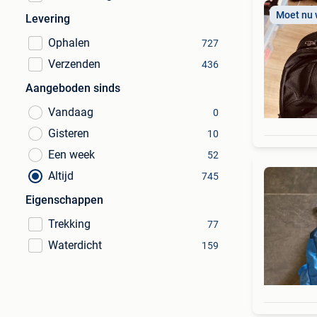
Moet nu
Levering
Ophalen
727
Verzenden
436
Aangeboden sinds
Vandaag
0
Gisteren
10
Een week
52
Altijd
745
Eigenschappen
Trekking
77
Waterdicht
159