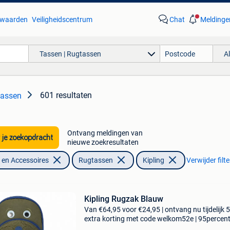
waarden
Veiligheidscentrum
Chat
Meldinge
Tassen | Rugtassen
A
601 resultaten
tassen
Ontvang meldingen van
 je zoekopdracht
nieuwe zoekresultaten
en Accessoires
Rugtassen
Kipling
Verwijder filte
Kipling Rugzak Blauw
Van €64,95 voor €24,95 | ontvang nu tijdelijk 
extra korting met code welkom52e | 95percen
biedt een prachtige refurbished merkschoene