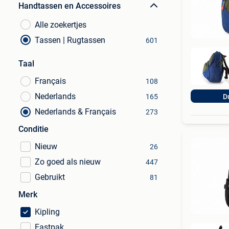
Handtassen en Accessoires
Alle zoekertjes
Tassen | Rugtassen
601
Taal
Français
108
Nederlands
165
D
Nederlands & Français
273
Conditie
Nieuw
26
Zo goed als nieuw
447
Gebruikt
81
Merk
Kipling
Eastpak