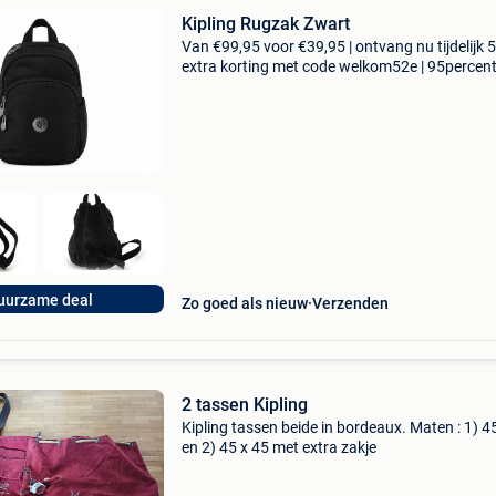
Kipling Rugzak Zwart
Van €99,95 voor €39,95 | ontvang nu tijdelijk 
extra korting met code welkom52e | 95percen
biedt een prachtige refurbished merkschoene
collectie aan. Achteraf betalen, 9.1 Op basis v
uurzame deal
Zo goed als nieuw
Verzenden
2 tassen Kipling
Kipling tassen beide in bordeaux. Maten : 1) 4
en 2) 45 x 45 met extra zakje