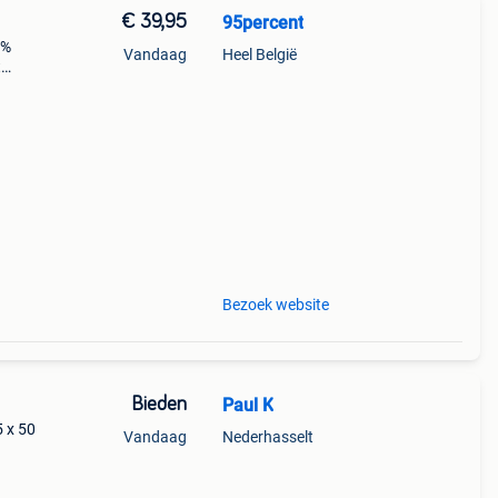
€ 39,95
95percent
5%
Vandaag
Heel België
t
n
an 1
Bezoek website
Bieden
Paul K
5 x 50
Vandaag
Nederhasselt