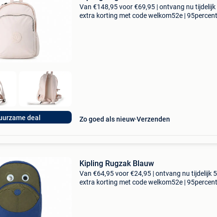
Van €148,95 voor €69,95 | ontvang nu tijdelijk
extra korting met code welkom52e | 95percen
biedt een prachtige refurbished merkschoene
collectie aan. Achteraf betalen, 9.1 Op basis v
uurzame deal
Zo goed als nieuw
Verzenden
Kipling Rugzak Blauw
Van €64,95 voor €24,95 | ontvang nu tijdelijk 
extra korting met code welkom52e | 95percen
biedt een prachtige refurbished merkschoene
collectie aan. Achteraf betalen, 9.1 Op basis v