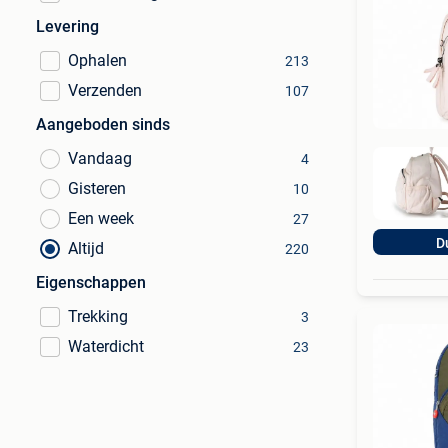
Levering
Ophalen
213
Verzenden
107
Aangeboden sinds
Vandaag
4
Gisteren
10
Een week
27
D
Altijd
220
Eigenschappen
Trekking
3
Waterdicht
23