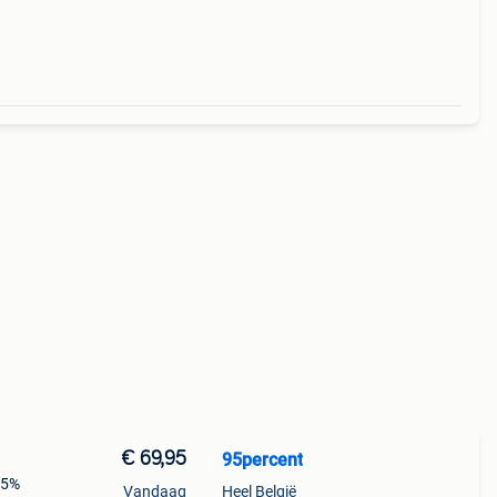
€ 69,95
95percent
 5%
Vandaag
Heel België