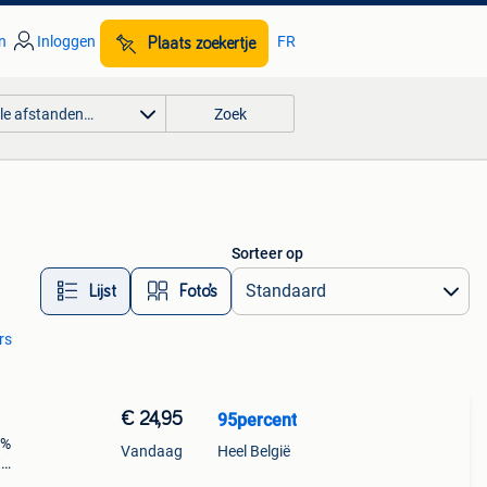
n
Inloggen
FR
Plaats zoekertje
lle afstanden…
Zoek
Sorteer op
Lijst
Foto’s
rs
€ 24,95
95percent
5%
Vandaag
Heel België
t
n