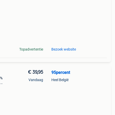
an 1
Topadvertentie
Bezoek website
€ 39,95
95percent
5%
Vandaag
Heel België
t
n
an 1