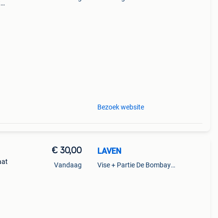
t
n
an
Bezoek website
€ 30,00
LAVEN
aat
Vandaag
Vise + Partie De Bombaye,Hac- Court, Hermalle-Ss-Argenteau