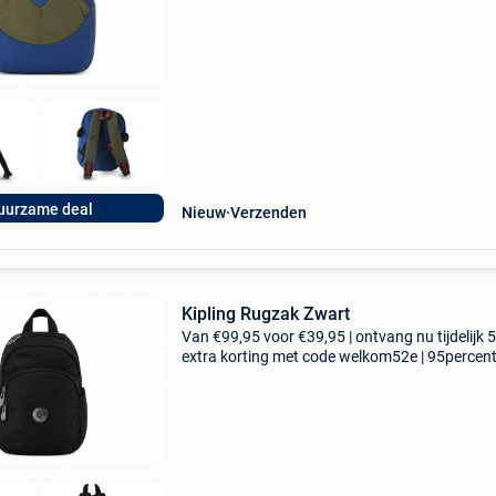
collectie aan. Achteraf betalen, 9.1 Op basis v
uurzame deal
Nieuw
Verzenden
Kipling Rugzak Zwart
Van €99,95 voor €39,95 | ontvang nu tijdelijk 
extra korting met code welkom52e | 95percen
biedt een prachtige refurbished merkschoene
collectie aan. Achteraf betalen, 9.1 Op basis v