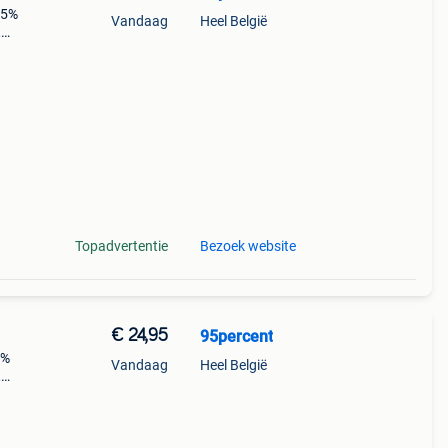
 5%
Vandaag
Heel België
t
n
an
Topadvertentie
Bezoek website
€ 24,95
95percent
5%
Vandaag
Heel België
t
n
an 1