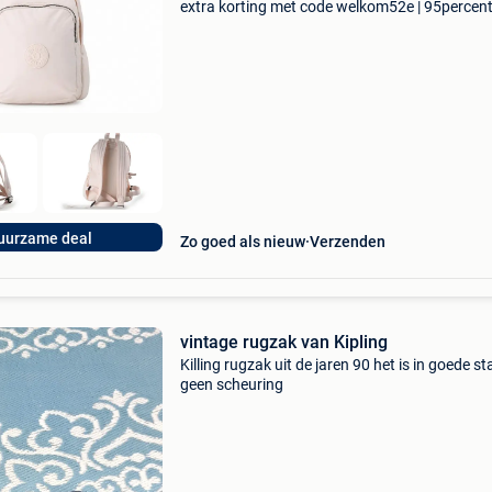
extra korting met code welkom52e | 95percen
biedt een prachtige refurbished merkschoene
collectie aan. Achteraf betalen, 9.1 Op basis v
uurzame deal
Zo goed als nieuw
Verzenden
vintage rugzak van Kipling
Killing rugzak uit de jaren 90 het is in goede st
geen scheuring