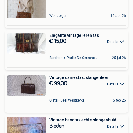
Wondelgem
16 apr 26
Elegante vintage leren tas
€ 15,00
Details
Barchon + Partie De Cerexhe - Heuseux, De Evegnee - Tignee
25 jul 26
Vintage damestas: slangenleer
€ 99,00
Details
Gistel+Deel Westkerke
15 feb 26
Vintage handtas echte slangenhuid
Bieden
Details