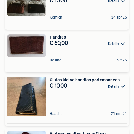
€ 10,00
Details
Kontich
24 apr 25
Handtas
€ 80,00
Details
Deurne
1 okt 25
Clutch kleine handtas portemonnees
€ 10,00
Details
Haacht
21 mrt 21
Vintage handtas Jimmy Choo