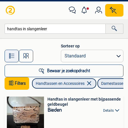
Tassen | Damestassen
Sorteer op
Alle afstanden…
Bewaar je zoekopdracht
Filters
Handtassen en Accessoires
Damestassen
Handtas in slangenleer met bijpassende
geldbeugel
Bieden
Details