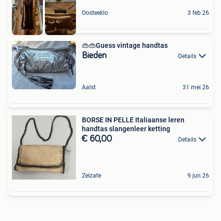
Oosteeklo
3 feb 26
👜👜Guess vintage handtas
Bieden
Details
Aalst
31 mei 26
BORSE IN PELLE Italiaanse leren
handtas slangenleer ketting
€ 60,00
Details
Zelzate
9 jun 26