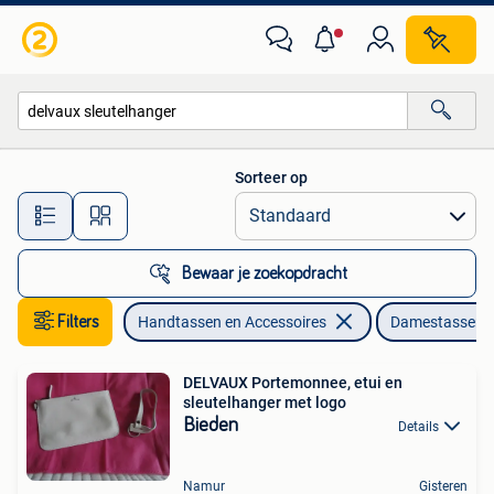
Tassen | Damestassen
Sorteer op
Alle afstanden…
Bewaar je zoekopdracht
Filters
Handtassen en Accessoires
Damestassen
DELVAUX Portemonnee, etui en
sleutelhanger met logo
Bieden
Details
Namur
Gisteren