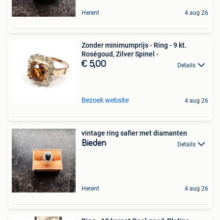
Herent
4 aug 26
Zonder minimumprijs - Ring - 9 kt.
Roségoud, Zilver Spinel -
€ 5,00
Details
Bezoek website
4 aug 26
vintage ring safier met diamanten
Bieden
Details
Herent
4 aug 26