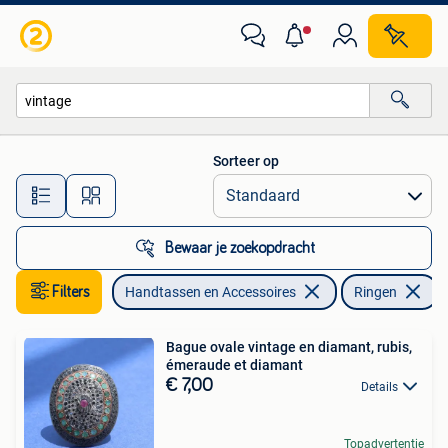
Ringen
Sorteer op
Alle afstanden…
Bewaar je zoekopdracht
Filters
Handtassen en Accessoires
Ringen
V
Bague ovale vintage en diamant, rubis,
émeraude et diamant
€ 7,00
Details
Topadvertentie