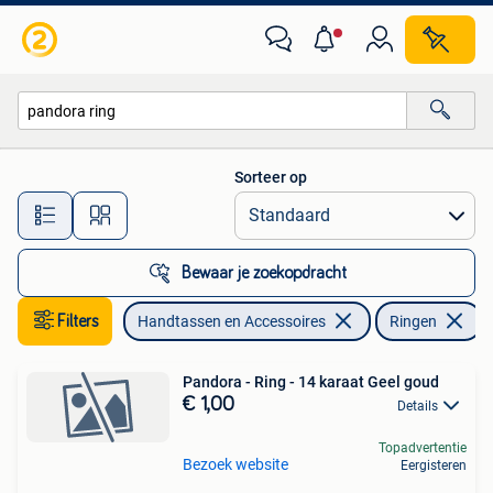
Ringen
Sorteer op
Alle afstanden…
Bewaar je zoekopdracht
Filters
Handtassen en Accessoires
Ringen
V
Pandora - Ring - 14 karaat Geel goud
€ 1,00
Details
Topadvertentie
Bezoek website
Eergisteren