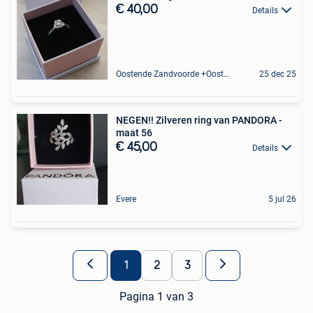
€ 40,00
Details
Oostende Zandvoorde +Oostende
25 dec 25
NEGEN!! Zilveren ring van PANDORA -
maat 56
€ 45,00
Details
Evere
5 jul 26
1
2
3
Pagina 1 van 3