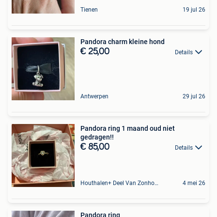
Tienen
19 jul 26
Pandora charm kleine hond
€ 25,00
Details
Antwerpen
29 jul 26
Pandora ring 1 maand oud niet
gedragen!!
€ 85,00
Details
Houthalen+ Deel Van Zonhoven En Zolder
4 mei 26
Pandora ring