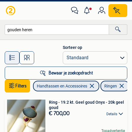
Ringen
Sorteer op
Alle afstanden…
Bewaar je zoekopdracht
Filters
Handtassen en Accessoires
Ringen
V
Ring - 19.2 kt. Geel goud Onyx - 20k geel
goud
€ 700,00
Details
Topadvertentie