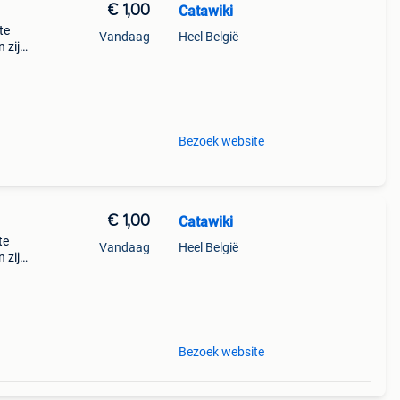
€ 1,00
Catawiki
te
Vandaag
Heel België
 zijn
t
Bezoek website
€ 1,00
Catawiki
te
Vandaag
Heel België
 zijn
t
Bezoek website