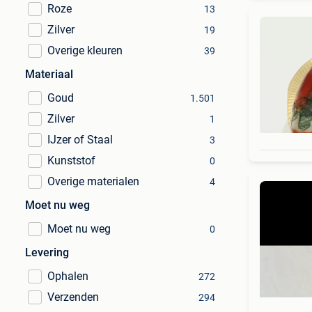
Roze
13
Zilver
19
Overige kleuren
39
Materiaal
Goud
1.501
Zilver
1
IJzer of Staal
3
Kunststof
0
Overige materialen
4
Moet nu weg
Moet nu weg
0
Levering
Ophalen
272
Verzenden
294