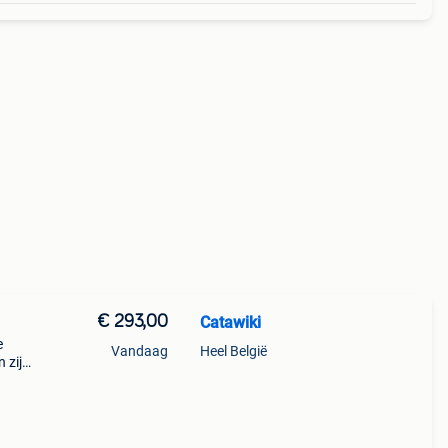
€ 293,00
Catawiki
e
Vandaag
Heel België
 zijn
t
n