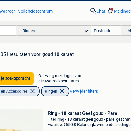
waarden
Veiligheidscentrum
Chat
Meldinge
Ringen
A
.851 resultaten
voor 'goud 18 karaat'
Ontvang meldingen van
 je zoekopdracht
nieuwe zoekresultaten
en Accessoires
Ringen
Verwijder filters
Ring - 18 karaat Geel goud - Parel
Titel: ring - 18 karaat geel goud - parel geschat
waarde: €550.0 Belangrijk: winnende biedingen
exclusief 9% koperbescherming + €3 18 karaa