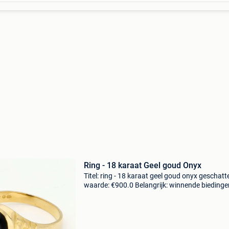
Ring - 18 karaat Geel goud Onyx
Titel: ring - 18 karaat geel goud onyx geschatt
waarde: €900.0 Belangrijk: winnende biedingen
exclusief 9% koperbescherming + €3 18 karaa
geelgouden ring bezet met een ovale cabocho