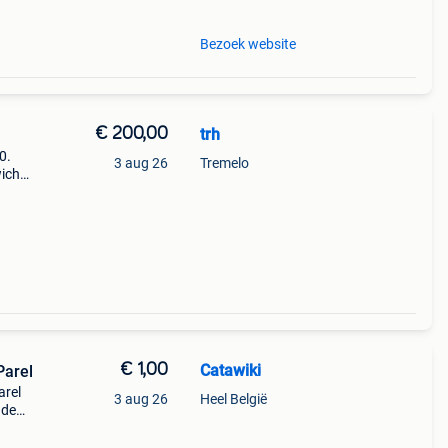
Bezoek website
€ 200,00
trh
0.
3 aug 26
Tremelo
cht :
€ 1,00
Catawiki
Parel
arel
3 aug 26
Heel België
nde
 + €3