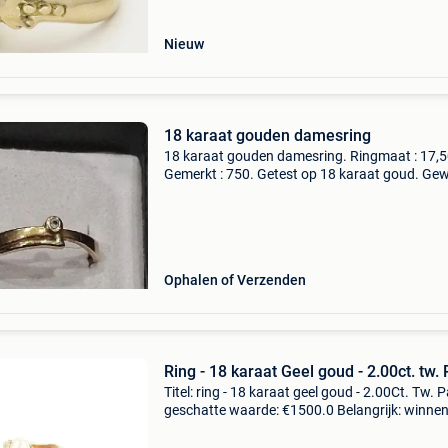
Nieuw
18 karaat gouden damesring
18 karaat gouden damesring. Ringmaat : 17,5
Gemerkt : 750. Getest op 18 karaat goud. Gewi
1,31 gram. Verzending mogelijk
Ophalen of Verzenden
Ring - 18 karaat Geel goud - 2.00ct. tw. 
Titel: ring - 18 karaat geel goud - 2.00Ct. Tw. P
geschatte waarde: €1500.0 Belangrijk: winne
biedingen zijn exclusief 9% koperbescherming
prachtige ring van 18k goud en barokpar