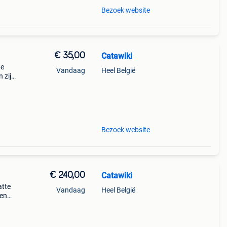
Bezoek website
€ 35,00
Catawiki
te
Vandaag
Heel België
 zijn
ts
Bezoek website
€ 240,00
Catawiki
atte
Vandaag
Heel België
gen
araat