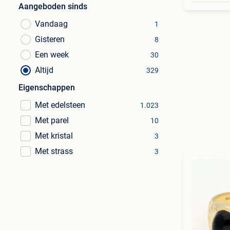
Aangeboden sinds
Vandaag
1
Gisteren
8
Een week
30
Altijd
329
Eigenschappen
Met edelsteen
1.023
Met parel
10
Met kristal
3
Met strass
3