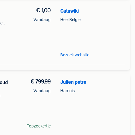
€ 1,00
Catawiki
Vandaag
Heel België
de
 + €3
ochon
Bezoek website
€ 799,99
Julien petre
 oud
Vandaag
Hamois
n
Topzoekertje