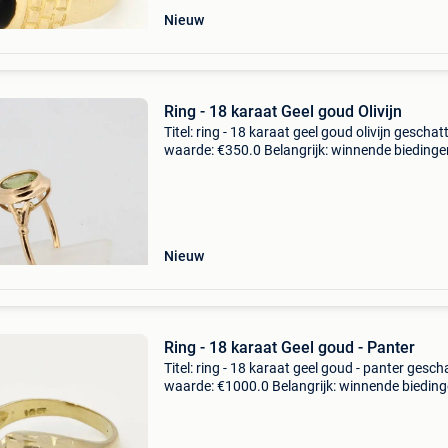
Nieuw
Ring - 18 karaat Geel goud Olivijn
Titel: ring - 18 karaat geel goud olivijn geschat
waarde: €350.0 Belangrijk: winnende biedingen
exclusief 9% koperbescherming + €3 18-karaa
gouden ring1 ovale peridoot met een totaa
Nieuw
Ring - 18 karaat Geel goud - Panter
Titel: ring - 18 karaat geel goud - panter gesch
waarde: €1000.0 Belangrijk: winnende biedin
zijn exclusief 9% koperbescherming + €3 18 k
geelgouden bypass ring welke is vormgege