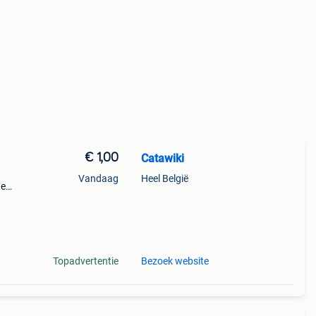
€ 1,00
Catawiki
Vandaag
Heel België
de
 + €3
ochon
Topadvertentie
Bezoek website