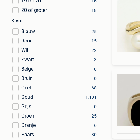
19 tot 20
16
20 of groter
18
Kleur
Blauw
25
Rood
15
Wit
22
Zwart
3
Beige
0
Bruin
0
Geel
68
Goud
1.101
Grijs
0
Groen
25
Oranje
6
Paars
30