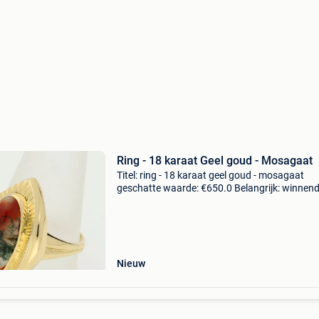
Ring - 18 karaat Geel goud - Mosagaat
Titel: ring - 18 karaat geel goud - mosagaat
geschatte waarde: €650.0 Belangrijk: winnen
biedingen zijn exclusief 9% koperbescherming
18 karaat geelgouden ring bezet met een cab
Nieuw