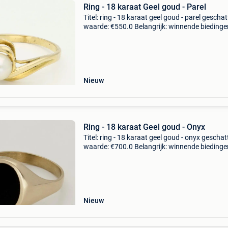
Ring - 18 karaat Geel goud - Parel
Titel: ring - 18 karaat geel goud - parel geschat
waarde: €550.0 Belangrijk: winnende biedingen
exclusief 9% koperbescherming + €3 18 karaa
geelgouden ring bezet met een ronde parel.
Nieuw
Ring - 18 karaat Geel goud - Onyx
Titel: ring - 18 karaat geel goud - onyx geschat
waarde: €700.0 Belangrijk: winnende biedingen
exclusief 9% koperbescherming + €3 18 karaa
geelgouden ring bezet met een ovale onyx va
Nieuw