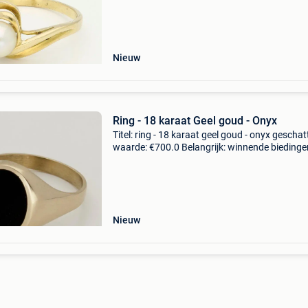
geelgouden ring bezet met een ronde parel.
Nieuw
Ring - 18 karaat Geel goud - Onyx
Titel: ring - 18 karaat geel goud - onyx geschat
waarde: €700.0 Belangrijk: winnende biedingen
exclusief 9% koperbescherming + €3 18 karaa
geelgouden ring bezet met een ovale onyx va
Nieuw