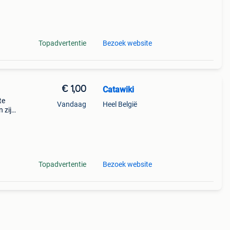
Topadvertentie
Bezoek website
€ 1,00
Catawiki
te
Vandaag
Heel België
 zijn
t
Topadvertentie
Bezoek website