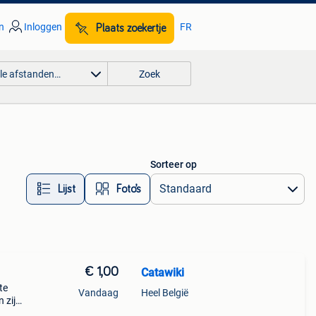
n
Inloggen
FR
Plaats zoekertje
lle afstanden…
Zoek
Sorteer op
Lijst
Foto’s
€ 1,00
Catawiki
te
Vandaag
Heel België
 zijn
t