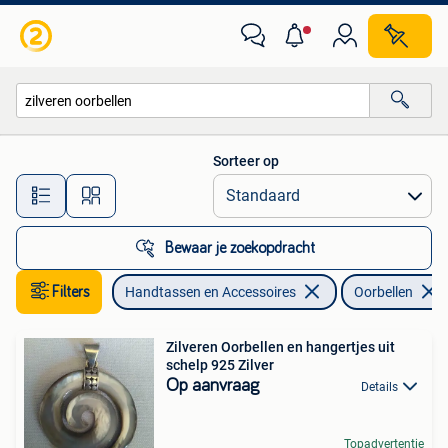
Oorbellen
Sorteer op
Alle afstanden…
Bewaar je zoekopdracht
Filters
Handtassen en Accessoires
Oorbellen
Zilveren Oorbellen en hangertjes uit
schelp 925 Zilver
Op aanvraag
Details
Topadvertentie