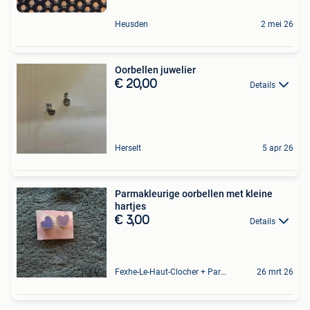
Heusden
2 mei 26
Oorbellen juwelier
€ 20,00
Details
Herselt
5 apr 26
Parmakleurige oorbellen met kleine
hartjes
€ 3,00
Details
Fexhe-Le-Haut-Clocher + Partie De Momalle
26 mrt 26