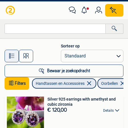
Oorbellen
Sorteer op
Alle afstanden…
Bewaar je zoekopdracht
Filters
Handtassen en Accessoires
Oorbellen
Silver 925 earrings with amethyst and
cubic zirconia
€ 120,00
Details