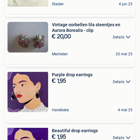
Staden
4 jun 25
Vintage oorbellen lila steentjes en
Aurora Borealis - clip
€ 20,00
Details
Mechelen
20 mei 25
Purple drop earrings
€ 1,95
Details
Harelbeke
4 mei 25
Beautiful drop earrings
€ 1,95
Details