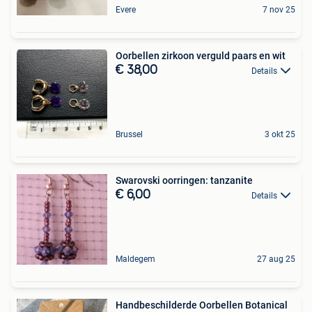
Evere
7 nov 25
Oorbellen zirkoon verguld paars en wit
€ 38,00
Details
Brussel
3 okt 25
Swarovski oorringen: tanzanite
€ 6,00
Details
Maldegem
27 aug 25
Handbeschilderde Oorbellen Botanical