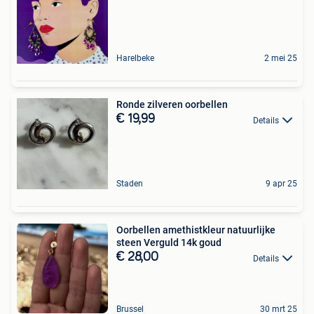
Harelbeke
2 mei 25
Ronde zilveren oorbellen
€ 19,99
Details
Staden
9 apr 25
Oorbellen amethistkleur natuurlijke
steen Verguld 14k goud
€ 28,00
Details
Brussel
30 mrt 25