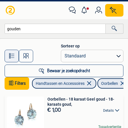
Oorbellen
Sorteer op
Alle afstanden…
Bewaar je zoekopdracht
Filters
Handtassen en Accessoires
Oorbellen
Oorbellen - 18 karaat Geel goud - 18-
karaats goud,
€ 1,00
Details
Topadvertentie