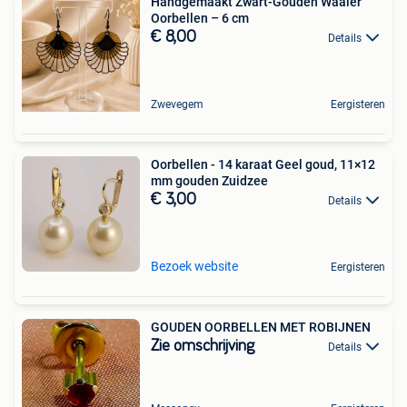
Handgemaakt Zwart-Gouden Waaier
Oorbellen – 6 cm
€ 8,00
Details
Zwevegem
Eergisteren
Oorbellen - 14 karaat Geel goud, 11×12
mm gouden Zuidzee
€ 3,00
Details
Bezoek website
Eergisteren
GOUDEN OORBELLEN MET ROBIJNEN
Zie omschrijving
Details