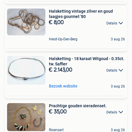
Halsketting vintage zilver en goud
laagjes gourmet '80
€ 8,00
Details
Heist-Op-Den-Berg
3 aug 26
Halsketting - 18 karaat Witgoud - 0.35ct.
tw. Saffier
€ 2.143,00
Details
Bezoek website
3 aug 26
Prachtige gouden sieradenset.
€ 35,00
Details
Rixensart
3 aug 26