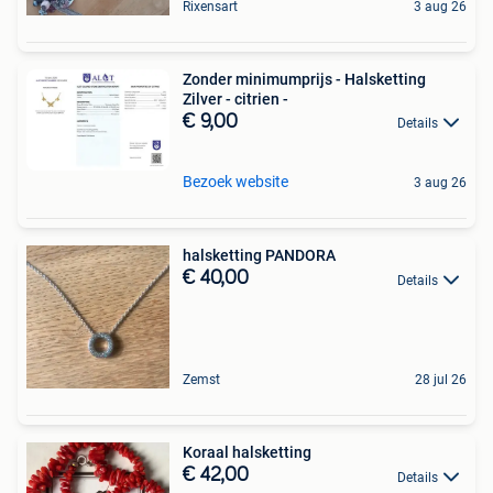
Rixensart
3 aug 26
Zonder minimumprijs - Halsketting
Zilver - citrien -
€ 9,00
Details
Bezoek website
3 aug 26
halsketting PANDORA
€ 40,00
Details
Zemst
28 jul 26
Koraal halsketting
€ 42,00
Details