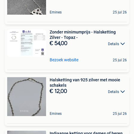
Emines
25 jul 26
Zonder minimumprijs - Halsketting
Zilver - Topaz -
€ 54,00
Details
Bezoek website
25 jul 26
Halsketting van 925 zilver met mooie
schakels
€ 12,00
Details
Emines
25 jul 26
Indiaanse ketting voor dames of heren