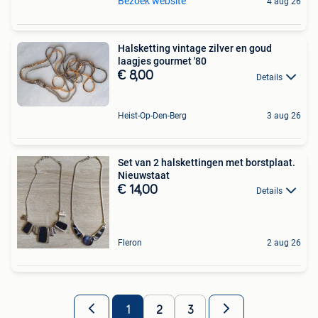
Bezoek website
4 aug 26
Halsketting vintage zilver en goud
laagjes gourmet '80
€ 8,00
Details
Heist-Op-Den-Berg
3 aug 26
Set van 2 halskettingen met borstplaat.
Nieuwstaat
€ 14,00
Details
Fleron
2 aug 26
1
2
3