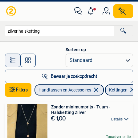
Kettingen
Sorteer op
Alle afstanden…
Bewaar je zoekopdracht
Filters
Handtassen en Accessoires
Kettingen
Zonder minimumprijs - Tuum -
Halsketting Zilver
€ 1,00
Details
Topadvertentie