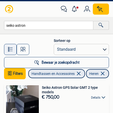
Horloges | Heren
Sorteer op
Alle afstanden…
Bewaar je zoekopdracht
Filters
Handtassen en Accessoires
Heren
Ve
Seiko Astron GPS Solar GMT 2 type
models
€ 750,00
Details