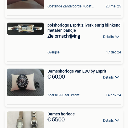
Oostende Zandvoorde +Oostende
23 mei 25
polshorloge Esprit zilverkleurig blinkend
metalen bandje
Zie omschrijving
Details
Overijse
17 dec 24
Dameshorloge van EDC by Esprit
€ 60,00
Details
Zoersel & Deel Brecht
14 nov 24
Dames horloge
€ 55,00
Details