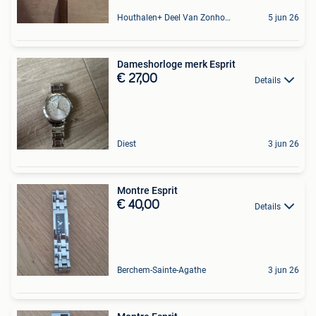
Houthalen+ Deel Van Zonhoven En Zolder
5 jun 26
Dameshorloge merk Esprit
€ 27,00
Details
Diest
3 jun 26
Montre Esprit
€ 40,00
Details
Berchem-Sainte-Agathe
3 jun 26