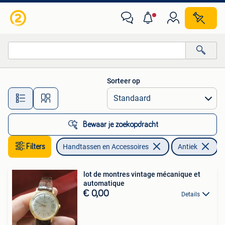
Horloges | Antiek
Sorteer op
Alle afstanden…
Bewaar je zoekopdracht
Filters
Handtassen en Accessoires
Antiek
lot de montres vintage mécanique et
automatique
€ 0,00
Details