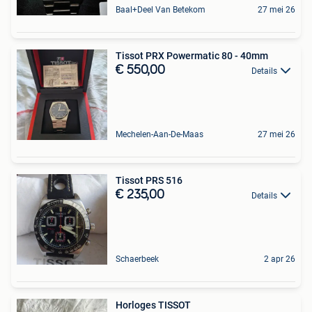
Baal+Deel Van Betekom
27 mei 26
Tissot PRX Powermatic 80 - 40mm
€ 550,00
Details
Mechelen-Aan-De-Maas
27 mei 26
Tissot PRS 516
€ 235,00
Details
Schaerbeek
2 apr 26
Horloges TISSOT