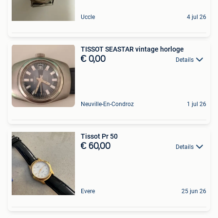
Uccle
4 jul 26
TISSOT SEASTAR vintage horloge
€ 0,00
Details
Neuville-En-Condroz
1 jul 26
Tissot Pr 50
€ 60,00
Details
Evere
25 jun 26