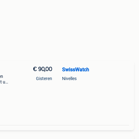
€ 90,00
SwissWatch
en
Gisteren
Nivelles
nt un
ées
parue