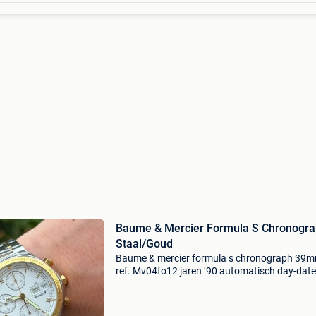
Baume & Mercier Formula S Chronogra
Staal/Goud
Baume & mercier formula s chronograph 39
ref. Mv04fo12 jaren ‘90 automatisch day-date
weergave originele zilveren wijzerplaat met
vergulde accenten en romeinse cijfers originel
tweekleurige (st