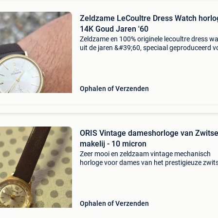
Zeldzame LeCoultre Dress Watch horlo
14K Goud Jaren '60
Zeldzame en 100% originele lecoultre dress w
uit de jaren &#39;60, speciaal geproduceerd v
de amerikaanse markt. Dit elegante horloge is
uitgevoerd in een massief 14k geelgouden kas
ee
Ophalen of Verzenden
ORIS Vintage dameshorloge van Zwits
makelij - 10 micron
Zeer mooi en zeldzaam vintage mechanisch
horloge voor dames van het prestigieuze zwit
horlogehuis oris (swiss made). Een elegant en
klassiek model, perfect voor liefhebbers van 
vintage uurw
Ophalen of Verzenden