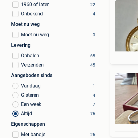
1960 of later
22
Onbekend
4
Moet nu weg
Moet nu weg
0
Levering
Ophalen
68
Verzenden
45
Aangeboden sinds
Vandaag
1
Gisteren
4
Een week
7
Altijd
76
Eigenschappen
Met bandje
26