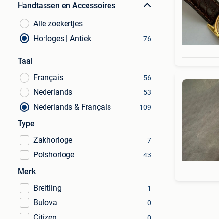
Handtassen en Accessoires
Alle zoekertjes
Horloges | Antiek
76
Taal
Français
56
Nederlands
53
Nederlands & Français
109
Type
Zakhorloge
7
Polshorloge
43
Merk
Breitling
1
Bulova
0
Citizen
0