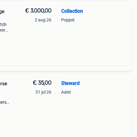
€ 3.000,00
Collection
ge
2 aug 26
Poppel
atch
oor
t met
€ 35,00
Steward
erse
31 jul 26
Aalst
serse
mooie