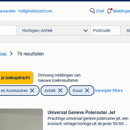
waarden
Veiligheidscentrum
Chat
Meldinge
Horloges | Antiek
A
76 resultaten
tiek
Ontvang meldingen van
 je zoekopdracht
nieuwe zoekresultaten
en Accessoires
Antiek
Goud
Verwijder filters
Universal Geneve Polerouter Jet
Prachtige universal genève polerouter jet, een
iconisch vintage horloge uit de jaren 50/60.
Ontworpen in de geest van gérald genta en