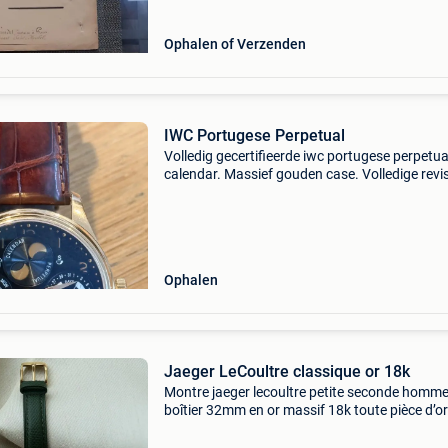
Deze verzameling
Ophalen of Verzenden
IWC Portugese Perpetual
Volledig gecertifieerde iwc portugese perpetua
calendar. Massief gouden case. Volledige revis
door iwc (einde juni 2026, foto van horloge in a
in bijlage), zowel binnen- als buitenwerk. Fabri
Ophalen
Jaeger LeCoultre classique or 18k
Montre jaeger lecoultre petite seconde homm
boîtier 32mm en or massif 18k toute pièce d’or
sans boîte ni papier entre 1930 et 1960 mou
manuel