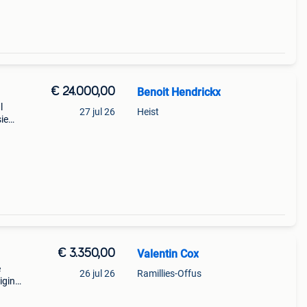
€ 24.000,00
Benoit Hendrickx
l
27 jul 26
Heist
ie
telier
€ 3.350,00
Valentin Cox
e
26 jul 26
Ramillies-Offus
igine
vement