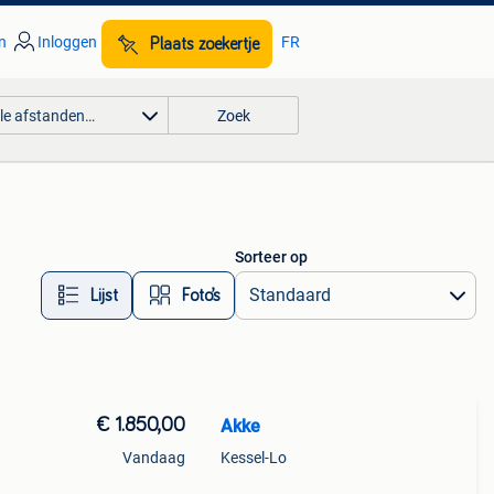
n
Inloggen
FR
Plaats zoekertje
lle afstanden…
Zoek
Sorteer op
Lijst
Foto’s
€ 1.850,00
Akke
Vandaag
Kessel-Lo