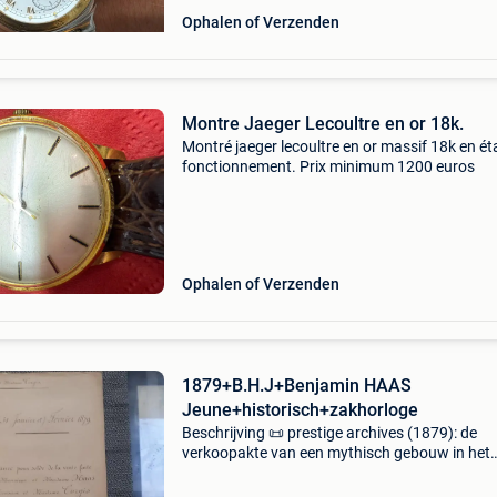
Ophalen of Verzenden
Montre Jaeger Lecoultre en or 18k.
Montré jaeger lecoultre en or massif 18k en ét
fonctionnement. Prix minimum 1200 euros
Ophalen of Verzenden
1879+B.H.J+Benjamin HAAS
Jeune+historisch+zakhorloge
Beschrijving 📜 prestige archives (1879): de
verkoopakte van een mythisch gebouw in het
quartier latin bevat een fragment van de hoge
industriële en culturele geschiedenis van parijs