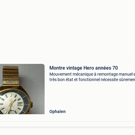
Montre vintage Hero années 70
Mouvement mécanique à remontage manuel 
très bon état et fonctionnel nécessite sûreme
nettoyage vu son age modèle typique des ann
70 hero : marque suisse aujourd&#39;hui dis
suite à
Ophalen