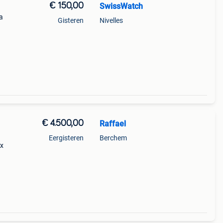
€ 150,00
SwissWatch
a
Gisteren
Nivelles
€ 4.500,00
Raffael
Eergisteren
Berchem
ox