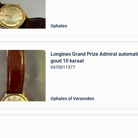
uitgerust met het beroemde automatische mic
rotor uurwerk van un
Ophalen
Longines Grand Prize Admiral automat
goud 10 karaat
0470011577
Ophalen of Verzenden