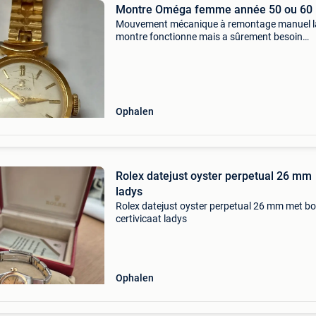
Montre Oméga femme année 50 ou 60
Mouvement mécanique à remontage manuel l
montre fonctionne mais a sûrement besoin
d&#39;un nettoyage vu son age très bel état
général
Ophalen
Rolex datejust oyster perpetual 26 mm
ladys
Rolex datejust oyster perpetual 26 mm met b
certivicaat ladys
Ophalen