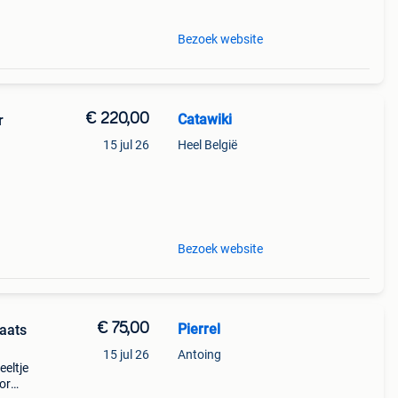
Bezoek website
€ 220,00
Catawiki
r
15 jul 26
Heel België
Bezoek website
€ 75,00
Pierrel
raats
15 jul 26
Antoing
eeltje
or