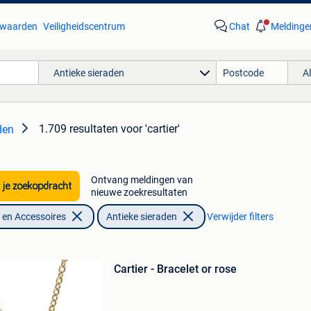
waarden
Veiligheidscentrum
Chat
Meldinge
Antieke sieraden
A
1.709 resultaten
voor 'cartier'
den
Ontvang meldingen van
 je zoekopdracht
nieuwe zoekresultaten
en Accessoires
Antieke sieraden
Verwijder filters
Cartier - Bracelet or rose