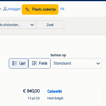
n
Inloggen
FR
Plaats zoekertje
lle afstanden…
Zoek
Sorteer op
Lijst
Foto’s
€ 840,00
Catawiki
15 jul 26
Heel België