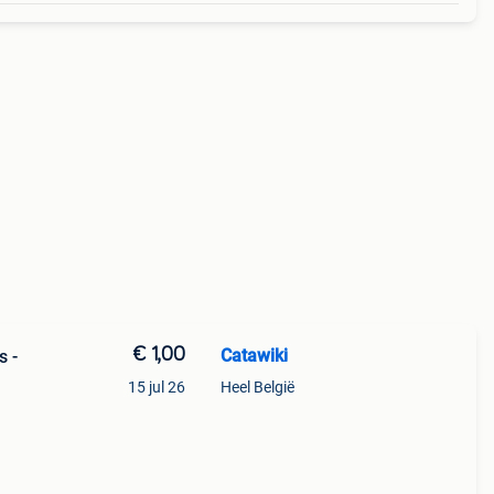
€ 1,00
Catawiki
s -
15 jul 26
Heel België