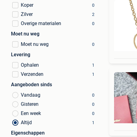
Koper
0
Zilver
2
Overige materialen
0
Moet nu weg
Moet nu weg
0
Levering
Ophalen
1
Verzenden
1
Aangeboden sinds
Vandaag
0
Gisteren
0
Een week
0
Altijd
1
Eigenschappen