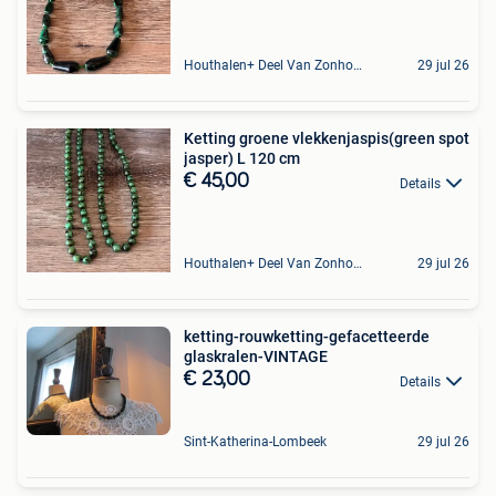
Houthalen+ Deel Van Zonhoven En Zolder
29 jul 26
Ketting groene vlekkenjaspis(green spot
jasper) L 120 cm
€ 45,00
Details
Houthalen+ Deel Van Zonhoven En Zolder
29 jul 26
ketting-rouwketting-gefacetteerde
glaskralen-VINTAGE
€ 23,00
Details
Sint-Katherina-Lombeek
29 jul 26