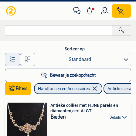
Antieke sieraden
Sorteer op
Alle afstanden…
Bewaar je zoekopdracht
Filters
Handtassen en Accessoires
Antieke sierad
Antieke collier met FIJNE parels en
diamanten,cert ALGT
Bieden
Details