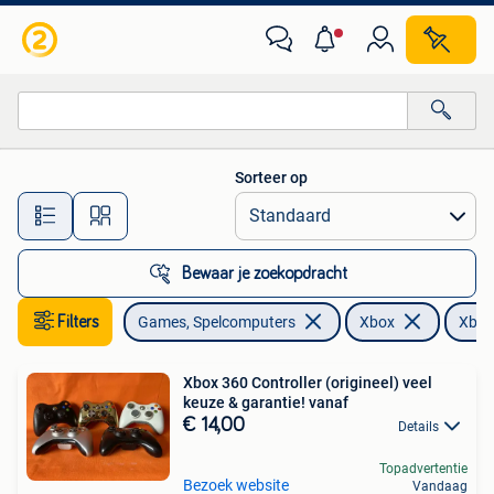
Spelcomputers | Xbox | Accessoires
Sorteer op
Alle afstanden…
Bewaar je zoekopdracht
Filters
Games, Spelcomputers
Xbox
Xbox
Xbox 360 Controller (origineel) veel
keuze & garantie! vanaf
€ 14,00
Details
Topadvertentie
Bezoek website
Vandaag