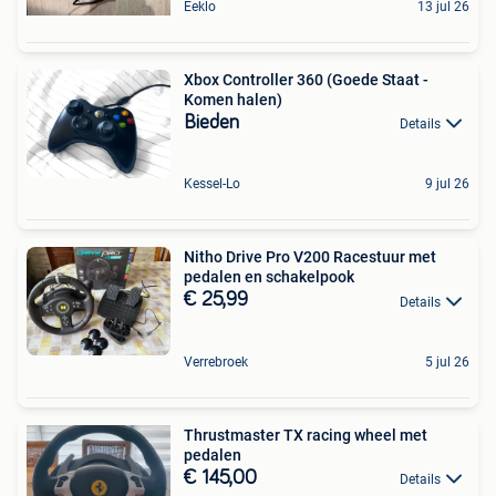
Eeklo
13 jul 26
Xbox Controller 360 (Goede Staat -
Komen halen)
Bieden
Details
Kessel-Lo
9 jul 26
Nitho Drive Pro V200 Racestuur met
pedalen en schakelpook
€ 25,99
Details
Verrebroek
5 jul 26
Thrustmaster TX racing wheel met
pedalen
€ 145,00
Details