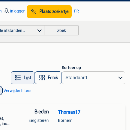
n
Inloggen
FR
Plaats zoekertje
lle afstanden…
Zoek
Sorteer op
Lijst
Foto’s
Verwijder filters
Bieden
Thomas17
at,
Eergisteren
Bornem
, inc
et en