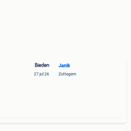
Bieden
Janik
27 jul 26
Zottegem