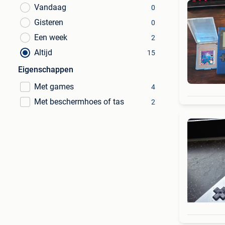
Vandaag
0
Gisteren
0
Een week
2
Altijd
15
Eigenschappen
Met games
4
Met beschermhoes of tas
2