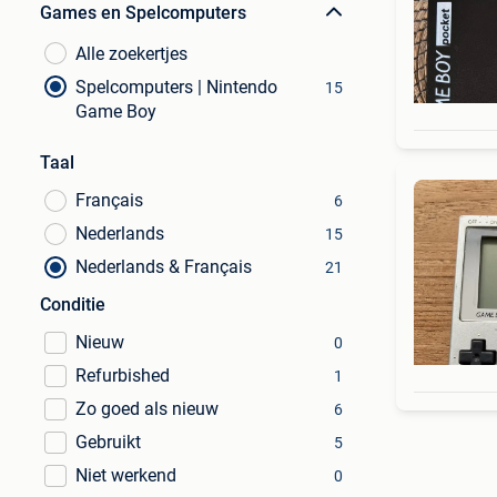
Games en Spelcomputers
Alle zoekertjes
Spelcomputers | Nintendo
15
Game Boy
Taal
Français
6
Nederlands
15
Nederlands & Français
21
Conditie
Nieuw
0
Refurbished
1
Zo goed als nieuw
6
Gebruikt
5
Niet werkend
0