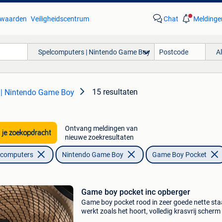
waarden
Veiligheidscentrum
Chat
Meldinge
Spelcomputers | Nintendo Game Boy
A
15 resultaten
 | Nintendo Game Boy
Ontvang meldingen van
 je zoekopdracht
nieuwe zoekresultaten
lcomputers
Nintendo Game Boy
Game Boy Pocket
Game boy pocket inc opberger
Game boy pocket rood in zeer goede nette sta
werkt zoals het hoort, volledig krasvrij scherm 
3de geprinte opbergdoos voor game boy pock