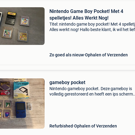
Nintendo Game Boy Pocket! Met 4
spelletjes! Alles Werkt Nog!
Titel: nintendo game boy pocket! Met 4 spelletj
Alles werkt nog! Hallo beste klant, ik wil het lie
dat alles in een keer verkocht wordt. Mocht u 
alleen de nintendo game boy pocket zonder s
Zo goed als nieuw
Ophalen of Verzenden
gameboy pocket
Nintendo gameboy pocket. Deze gameboy is
volledig gerestoreerd en heeft een ips scherm
upgrade gehad. Waardoor je perfect beeld heb
ook in het donker speelbaar is. Komt ook met 
games en een clea
Refurbished
Ophalen of Verzenden