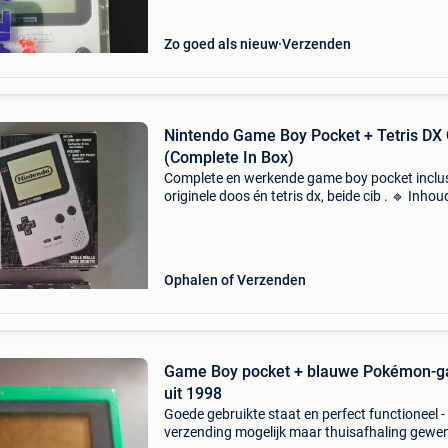
Zo goed als nieuw
Verzenden
Nintendo Game Boy Pocket + Tetris DX 
(Complete In Box)
Complete en werkende game boy pocket inclus
originele doos én tetris dx, beide cib . 🔹 Inhou
game boy pocket (origineel) originele doos (m
lichte gebruikssporen, zie foto’s) inserts / bi
Ophalen of Verzenden
Game Boy pocket + blauwe Pokémon-
uit 1998
Goede gebruikte staat en perfect functioneel -
verzending mogelijk maar thuisafhaling gewe