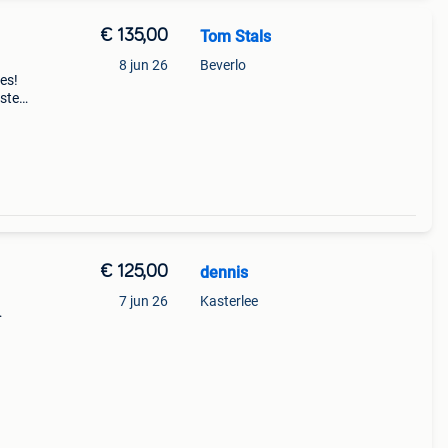
€ 135,00
Tom Stals
8 jun 26
Beverlo
es!
fste
toch
€ 125,00
dennis
7 jun 26
Kasterlee
t en
4