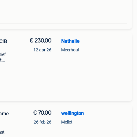
€ 230,00
Nathalie
CIB
12 apr 26
Meerhout
ief
d:
et
nnenwe
€ 70,00
wellington
game
26 feb 26
Mellet
nst