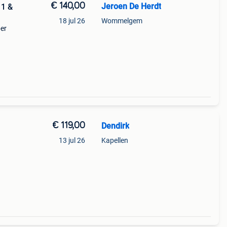
€ 140,00
Jeroen De Herdt
 1 &
18 jul 26
Wommelgem
per
€ 119,00
Dendirk
13 jul 26
Kapellen
 in