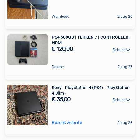
Wambeek
2 aug 26
PS4 500GB | TEKKEN 7 | CONTROLLER |
HDMI
€ 120,00
Details
Deurne
2 aug 26
Sony - Playstation 4 (PS4) - PlayStation
4 Slim -
€ 35,00
Details
Bezoek website
2 aug 26