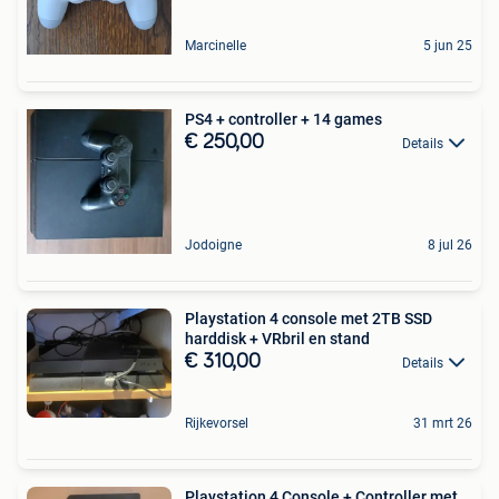
Marcinelle
5 jun 25
PS4 + controller + 14 games
€ 250,00
Details
Jodoigne
8 jul 26
Playstation 4 console met 2TB SSD
harddisk + VRbril en stand
€ 310,00
Details
Rijkevorsel
31 mrt 26
Playstation 4 Console + Controller met