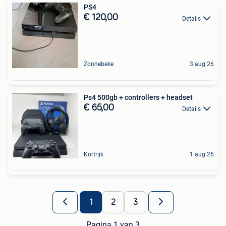
PS4
€ 120,00
Details
Zonnebeke
3 aug 26
Ps4 500gb + controllers + headset
€ 65,00
Details
Kortrijk
1 aug 26
1
2
3
Pagina 1 van 3