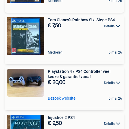
Mechelen
5 mei 26
Tom Clancy’s Rainbow Six: Siege PS4
€ 7,50
Details
Mechelen
5 mei 26
Playstation 4 / PS4 Controller veel
keuze & garantie! vanaf
€ 20,00
Details
Bezoek website
5 mei 26
Injustice 2 PS4
€ 9,50
Details