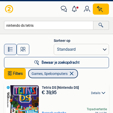
Games en Spelcomputers
Sorteer op
Alle afstanden…
Bewaar je zoekopdracht
Filters
Games, Spelcomputers
Tetris DS [Nintendo DS]
€ 39,95
Details
Topadvertentie