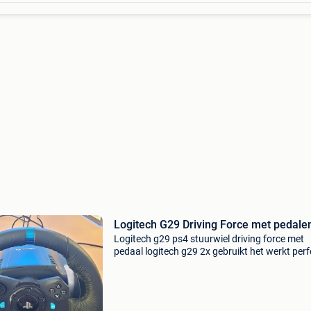
Logitech G29 Driving Force met pedale
Logitech g29 ps4 stuurwiel driving force met
pedaal logitech g29 2x gebruikt het werkt perf
Met pedaal. Allemaal in uitstekende staat.
Compleet bpost verzending 10€