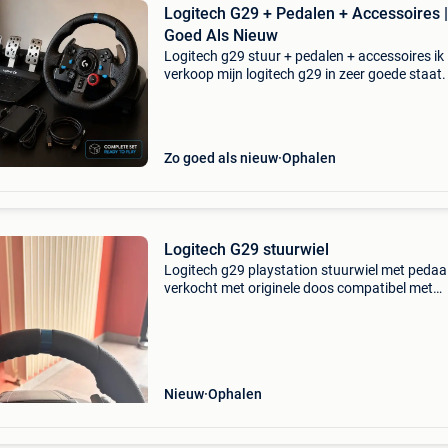
Logitech G29 + Pedalen + Accessoires 
Goed Als Nieuw
Logitech g29 stuur + pedalen + accessoires ik
verkoop mijn logitech g29 in zeer goede staat. 
werkt perfect en is altijd zorgvuldig gebruikt.
Inbegrepen: logitech g29 stuur pedalenset
voedingsada
Zo goed als nieuw
Ophalen
Logitech G29 stuurwiel
Logitech g29 playstation stuurwiel met pedaa
verkocht met originele doos compatibel met
playstation 3, 4, 5
Nieuw
Ophalen