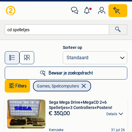
Games en Spelcomputers
Sorteer op
Alle afstanden…
Bewaar je zoekopdracht
Filters
Games, Spelcomputers
Sega Mega Drive+MegaCD 2+6
Spelletjes+3 Controllers+Posters!
€ 350,00
Details
Kemzeke
31 jul 26