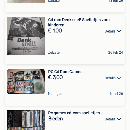
Lanaken
13 jun 26
Cd rom Denk snel! Spelletjes voro
kinderen
€ 1,00
Details
Zelzate
26 feb 24
PC Cd Rom Games
€ 3,00
Details
Kuringen
6 mrt 26
Pc games cd-com spelletjes
Bieden
Details