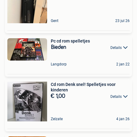
Gent
23 jul 26
Pc cd rom spelletjes
Bieden
Details
Langdorp
2 jan 22
Cd rom Denk snel! Spelletjes voor
kinderen
€ 1,00
Details
Zelzate
4 jan 26