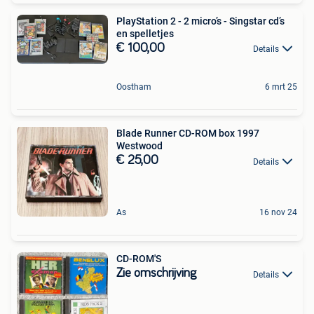
PlayStation 2 - 2 micro’s - Singstar cd’s
en spelletjes
€ 100,00
Details
Oostham
6 mrt 25
Blade Runner CD-ROM box 1997
Westwood
€ 25,00
Details
As
16 nov 24
CD-ROM'S
Zie omschrijving
Details