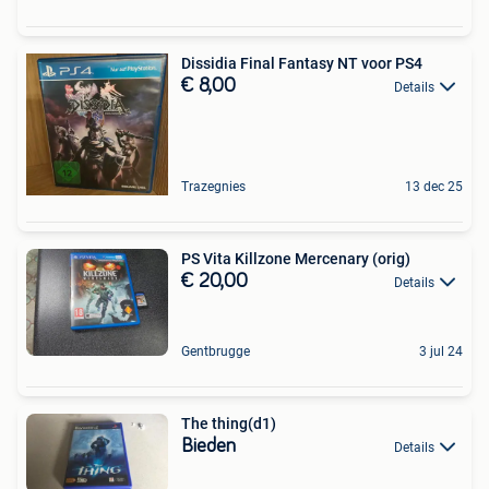
Dissidia Final Fantasy NT voor PS4
€ 8,00
Details
Trazegnies
13 dec 25
PS Vita Killzone Mercenary (orig)
€ 20,00
Details
Gentbrugge
3 jul 24
The thing(d1)
Bieden
Details