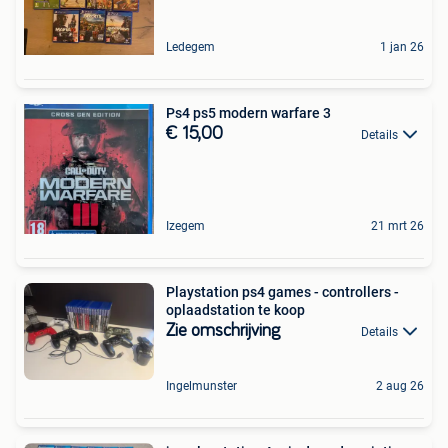
Ledegem
1 jan 26
Ps4 ps5 modern warfare 3
€ 15,00
Details
Izegem
21 mrt 26
Playstation ps4 games - controllers -
oplaadstation te koop
Zie omschrijving
Details
Ingelmunster
2 aug 26