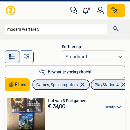
Games | Sony PlayStation 4
Sorteer op
Alle afstanden…
Bewaar je zoekopdracht
Filters
Games, Spelcomputers
PlayStation 4
Lot van 3 Ps4 games.
€ 34,00
Details