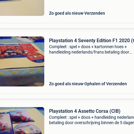
Zo goed als nieuw
Verzenden
Playstation 4 Seventy Edition F1 2020 (
Compleet : spel + doos + kartonnen hoes +
handleiding nederlands/frans betaling door
overschrijving binnen de 5 dagen uw vragen o
2dehands worden beantwoord gedurende de
van 18 h tot 19 h
Zo goed als nieuw
Ophalen of Verzenden
Playstation 4 Assetto Corsa (CIB)
Compleet : spel + doos + handleiding nederlan
betaling door overschrijving binnen de 5 dage
vragen op 2dehands worden beantwoord
gedurende de week van 18 h tot 19 h