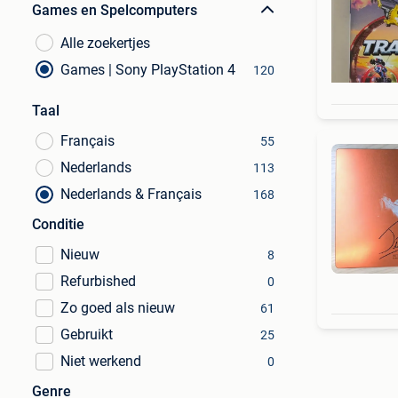
Games en Spelcomputers
Alle zoekertjes
Games | Sony PlayStation 4
120
Taal
Français
55
Nederlands
113
Nederlands & Français
168
Conditie
Nieuw
8
Refurbished
0
Zo goed als nieuw
61
Gebruikt
25
Niet werkend
0
Genre