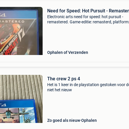
Need for Speed: Hot Pursuit - Remaste
Electronic arts need for speed: hot pursuit -
remastered. Game-editie: remasterd, platform
playstation 4, multiplayer modus, esrb-beoord
10 jaar en ouder, pegi-classificatie: 7, ontwikke
c
Ophalen of Verzenden
The crew 2 ps 4
Het is 1 keer in de playstation gestoken voor d
niet het nieuw
Zo goed als nieuw
Ophalen