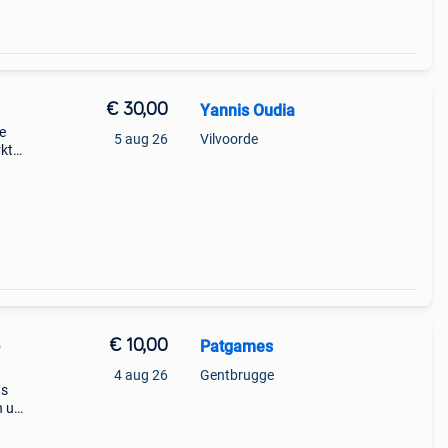
€ 30,00
Yannis Oudia
e
5 aug 26
Vilvoorde
rkt
€ 10,00
Patgames
O
4 aug 26
Gentbrugge
ns
n uw