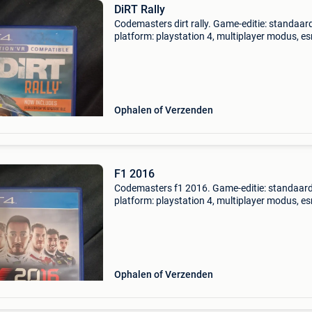
DiRT Rally
Codemasters dirt rally. Game-editie: standaard
platform: playstation 4, multiplayer modus, es
beoordeling: e (iedereen), pegi-classificatie: 3,
ontwikkelaar: codemasters, verschijningsdat
17-02-
Ophalen of Verzenden
F1 2016
Codemasters f1 2016. Game-editie: standaard
platform: playstation 4, multiplayer modus, es
beoordeling: e (iedereen), pegi-classificatie: 3,
ontwikkelaar: codemasters, verschijningsdat
19-08-201
Ophalen of Verzenden