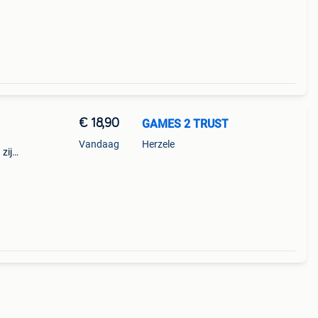
€ 18,90
GAMES 2 TRUST
Vandaag
Herzele
 zijn
es