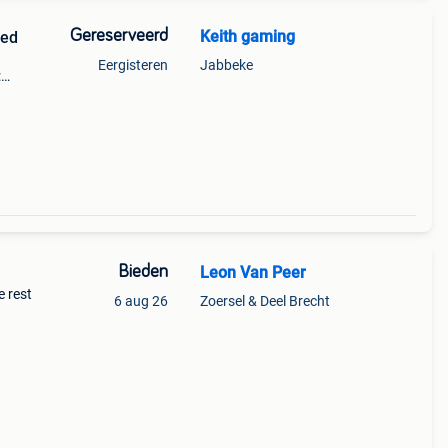
Gereserveerd
Keith gaming
red
Eergisteren
Jabbeke
:
eling:
laar:
Bieden
Leon Van Peer
e rest
6 aug 26
Zoersel & Deel Brecht