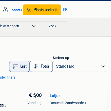
n
Inloggen
FR
Plaats zoekertje
lle afstanden…
Zoek
Sorteer op
Lijst
Foto’s
der filters
€ 5,00
Lotjer
Vandaag
Oostende Zandvoorde +Oostende
,55