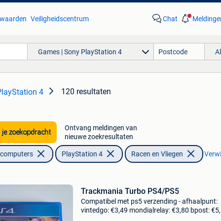
waarden
Veiligheidscentrum
Chat
Meldinge
Games | Sony PlayStation 4
A
120 resultaten
layStation 4
Ontvang meldingen van
 je zoekopdracht
nieuwe zoekresultaten
lcomputers
PlayStation 4
Racen en Vliegen
Verwij
Trackmania Turbo PS4/PS5
Compatibel met ps5 verzending - afhaalpunt:
vintedgo: €3,49 mondialrelay: €3,80 bpost: €5
verzending - thuisadres: bpost: €7,25