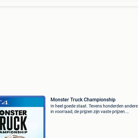
Monster Truck Championship
In heel goede staat. Tevens honderden andere 
in voorraad, de prijzen zijn vaste prijzen.
Verzendkosten voor 1 of 2 games bedragen 3
eur (tarief binnen belgië).