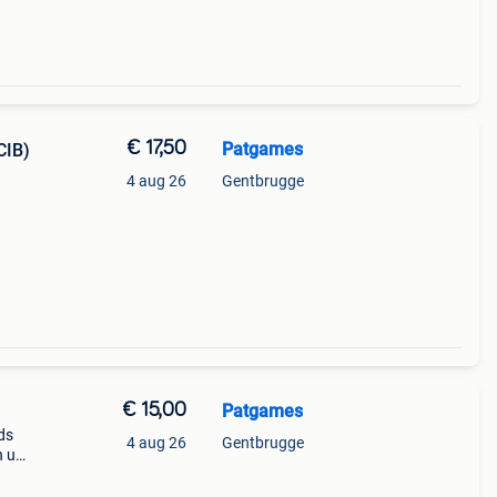
€ 17,50
Patgames
CIB)
4 aug 26
Gentbrugge
p
 week
€ 15,00
Patgames
ds
4 aug 26
Gentbrugge
n uw