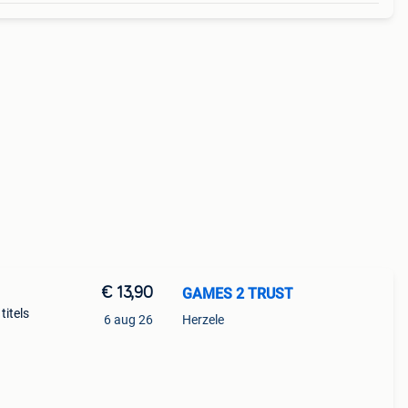
€ 13,90
GAMES 2 TRUST
titels
6 aug 26
Herzele
,10