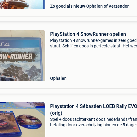
Zo goed als nieuw
Ophalen of Verzenden
PlayStation 4 SnowRunner-spellen
Playstation 4 snowrunner-games in zeer goed
staat. Schijf en doos in perfecte staat. Het we
perfect. Ter plaatse af te halen. Uitsluitend
contante betaling
Ophalen
Playstation 4 Sébastien LOEB Rally EV
(orig)
Spel + doos (achterkant doos nederlands/fra
betaling door overschrijving binnen de 5 dage
vragen op 2dehands worden beantwoord
gedurende de week van 18 h tot 19 h