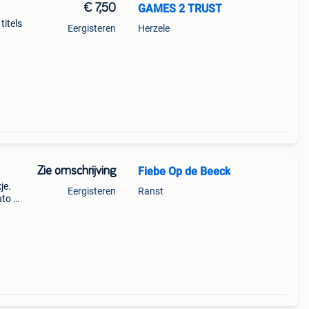
€ 7,50
GAMES 2 TRUST
titels
Eergisteren
Herzele
,10
Zie omschrijving
Fiebe Op de Beeck
je.
Eergisteren
Ranst
to v:
teur: