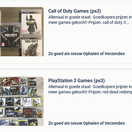
Call of Duty Games (ps3)
Allemaal in goede staat. Goedkopere prijzen i
meer games gekocht! Prijzen: call of duty 3:
verkocht call of duty: world at war: €7 call of d
black ops: €7 call of duty: modern warfa
Zo goed als nieuw
Ophalen of Verzenden
PlayStation 3 Games (ps3)
Allemaal in goede staat. Goedkopere prijzen i
meer games gekocht! Prijzen: red dead redemp
€9 grand theft auto v: €10 call of juarez: boun
blood: €10 the saboteur: €1
Zo goed als nieuw
Ophalen of Verzenden