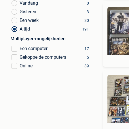
Vandaag
0
Gisteren
3
Een week
30
Altijd
191
Multiplayer-mogelijkheden
Eén computer
17
Gekoppelde computers
5
Online
39