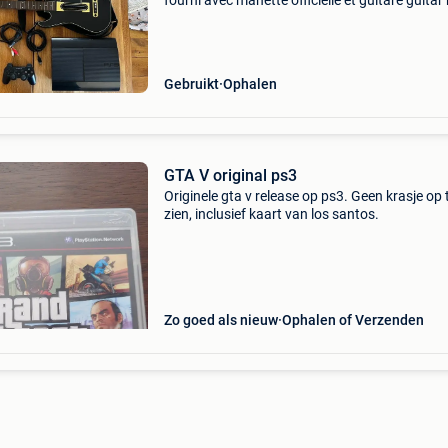
fourni avec manette officielle et guitare guitar
24 jeux: - mass effect 1, 2 et 3 - call of duty - 
far cry 4 - skyrim - god of war - ascens
Gebruikt
Ophalen
GTA V original ps3
Originele gta v release op ps3. Geen krasje op 
zien, inclusief kaart van los santos.
Zo goed als nieuw
Ophalen of Verzenden