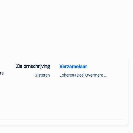
Zie omschrijving
Verzamelaar
rs
Gisteren
Lokeren+Deel Overmere En Zele
eed 2