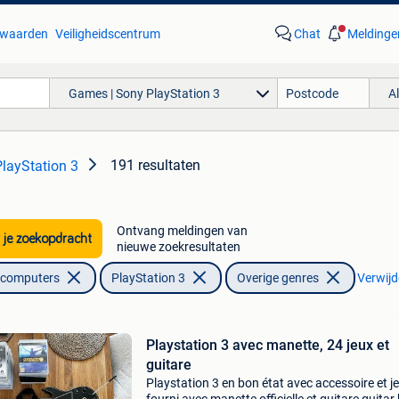
waarden
Veiligheidscentrum
Chat
Meldinge
Games | Sony PlayStation 3
A
191 resultaten
layStation 3
Ontvang meldingen van
 je zoekopdracht
nieuwe zoekresultaten
lcomputers
PlayStation 3
Overige genres
Verwijde
Playstation 3 avec manette, 24 jeux et
guitare
Playstation 3 en bon état avec accessoire et j