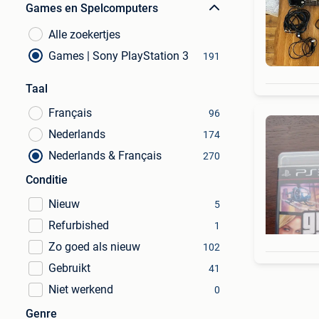
Games en Spelcomputers
Alle zoekertjes
Games | Sony PlayStation 3
191
Taal
Français
96
Nederlands
174
Nederlands & Français
270
Conditie
Nieuw
5
Refurbished
1
Zo goed als nieuw
102
Gebruikt
41
Niet werkend
0
Genre