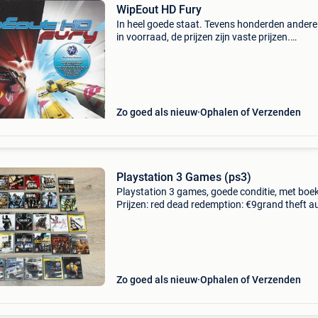
WipEout HD Fury
In heel goede staat. Tevens honderden andere 
in voorraad, de prijzen zijn vaste prijzen.
Verzendkosten voor 1 of 2 games bedragen 3
eur (tarief binnen belgië).
Zo goed als nieuw
Ophalen of Verzenden
Playstation 3 Games (ps3)
Playstation 3 games, goede conditie, met boek
Prijzen: red dead redemption: €9grand theft au
€10call of juarez: bound in blood: €10the sabo
€10the tomb raider trilogy
Zo goed als nieuw
Ophalen of Verzenden