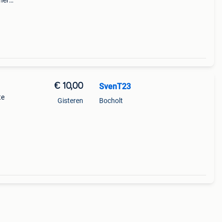
 hero
mw3 -
€ 10,00
SvenT23
te
Gisteren
Bocholt