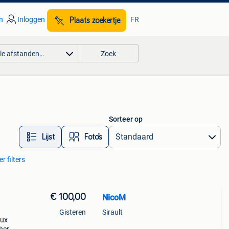
n
Inloggen
FR
Plaats zoekertje
lle afstanden…
Zoek
Sorteer op
Lijst
Foto’s
r filters
€ 100,00
NicoM
Gisteren
Sirault
eux